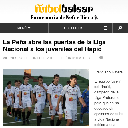
En memoria de Nofre Riera
MENÚ
RESULTADOS
La Peña abre las puertas de la Liga
Nacional a los juveniles del Rapid
VIERNES, 28 DE JUNIO DE 2013
| LEÍDA 510 VECES |
Francisco Natera.
El equipo juvenil
del Rapid,
campeón de la
Liga Preferente,
pero que se ha
quedado sin
opciones de subir
a Liga Nacional
debido a una