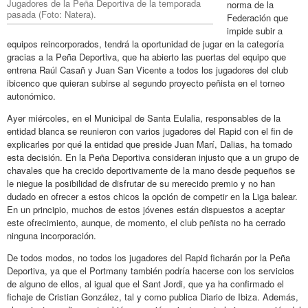
Jugadores de la Peña Deportiva de la temporada
norma de la
pasada (Foto: Natera).
Federación que
impide subir a
equipos reincorporados, tendrá la oportunidad de jugar en la categoría
gracias a la Peña Deportiva, que ha abierto las puertas del equipo que
entrena Raúl Casañ y Juan San Vicente a todos los jugadores del club
ibicenco que quieran subirse al segundo proyecto peñista en el torneo
autonómico.
Ayer miércoles, en el Municipal de Santa Eulalia, responsables de la
entidad blanca se reunieron con varios jugadores del Rapid con el fin de
explicarles por qué la entidad que preside Juan Marí, Dalias, ha tomado
esta decisión. En la Peña Deportiva consideran injusto que a un grupo de
chavales que ha crecido deportivamente de la mano desde pequeños se
le niegue la posibilidad de disfrutar de su merecido premio y no han
dudado en ofrecer a estos chicos la opción de competir en la Liga balear.
En un principio, muchos de estos jóvenes están dispuestos a aceptar
este ofrecimiento, aunque, de momento, el club peñista no ha cerrado
ninguna incorporación.
De todos modos, no todos los jugadores del Rapid ficharán por la Peña
Deportiva, ya que el Portmany también podría hacerse con los servicios
de alguno de ellos, al igual que el Sant Jordi, que ya ha confirmado el
fichaje de Cristian González, tal y como publica Diario de Ibiza. Además,