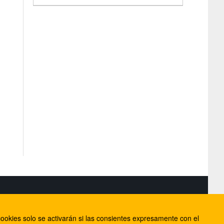
S
ookies solo se activarán si las consientes expresamente con el
lorca