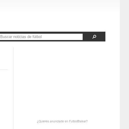
¿Quieres anunciarte en FutbolBalear?