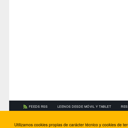
FEEDS RSS
LEENOS DESDE MÓVIL Y TABLET
RES
CONTACTA CON NOSOTROS
ACERCA DE NOSOTR
Utilizamos cookies propias de carácter técnico y cookies de t
Información de contacto
El equipo de FútbolBa