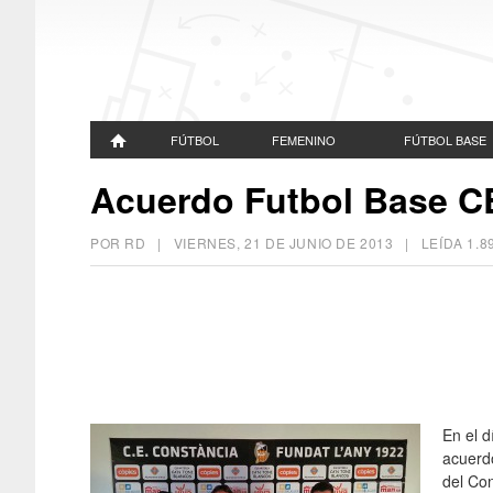
FÚTBOL
FEMENINO
FÚTBOL BASE
Acuerdo Futbol Base C
POR RD |
VIERNES, 21 DE JUNIO DE 2013
| LEÍDA 1.
En el 
acuerdo
del Con