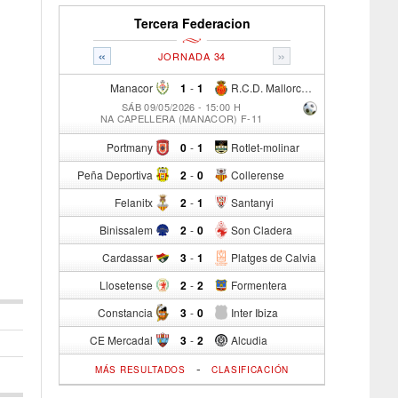
Tercera Federacion
«
»
JORNADA 34
Manacor
1
-
1
R.C.D. Mallorca Sad "B"
SÁB 09/05/2026 - 15:00 H
NA CAPELLERA (MANACOR) F-11
Portmany
0
-
1
Rotlet-molinar
Peña Deportiva
2
-
0
Collerense
Felanitx
2
-
1
Santanyi
Binissalem
2
-
0
Son Cladera
Cardassar
3
-
1
Platges de Calvia
Llosetense
2
-
2
Formentera
Constancia
3
-
0
Inter Ibiza
CE Mercadal
3
-
2
Alcudia
-
MÁS RESULTADOS
CLASIFICACIÓN