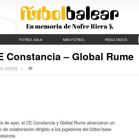
En memoria de Nofre Riera
FÚTBOL SALA
MÁS FÚTBOL
RESULTADOS
E Constancia – Global Rume
895 VECES |
día de ayer, el CE Constancia y Global Rume alcanzaron un
 de colaboración dirigido a los jugadores del fútbol base
stancia.