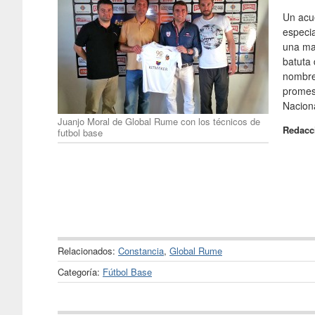
Un acue
especi
una may
batuta
nombre
promesa
Naciona
Juanjo Moral de Global Rume con los técnicos de
Redacc
futbol base
Relacionados:
Constancia
,
Global Rume
Categoría:
Fútbol Base