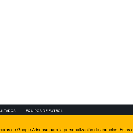
ULTADOS
EQUIPOS DE FÚTBOL
OS
CONECTA CON NOSOTROS
OTROS SERVICIO
erceros de Google Adsense para la personalización de anuncios. Estas c
lear
Facebook
Internet Rural Mal