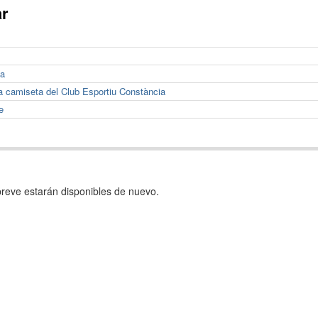
ar
ia
la camiseta del Club Esportiu Constància
e
reve estarán disponibles de nuevo.