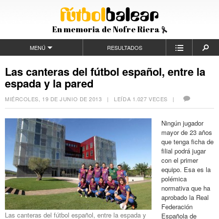
En memoria de Nofre Riera
MENÚ
RESULTADOS
Las canteras del fútbol español, entre la
espada y la pared
MIÉRCOLES, 19 DE JUNIO DE 2013
| LEÍDA 1.027 VECES |
Ningún jugador
mayor de 23 años
que tenga ficha de
filial podrá jugar
con el primer
equipo. Esa es la
polémica
normativa que ha
aprobado la Real
Federación
Las canteras del fútbol español, entre la espada y
Española de