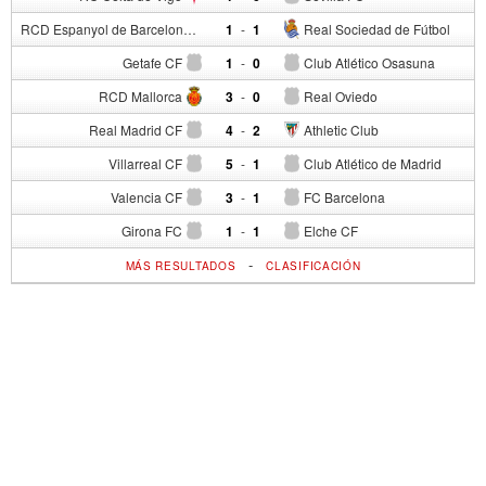
RCD Espanyol de Barcelona
1
-
1
Real Sociedad de Fútbol
Getafe CF
1
-
0
Club Atlético Osasuna
RCD Mallorca
3
-
0
Real Oviedo
Real Madrid CF
4
-
2
Athletic Club
Villarreal CF
5
-
1
Club Atlético de Madrid
Valencia CF
3
-
1
FC Barcelona
Girona FC
1
-
1
Elche CF
-
MÁS RESULTADOS
CLASIFICACIÓN