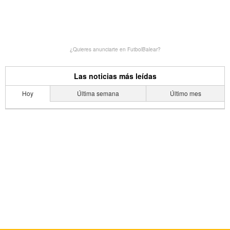
¿Quieres anunciarte en FutbolBalear?
Las noticias más leídas
Hoy
Última semana
Último mes