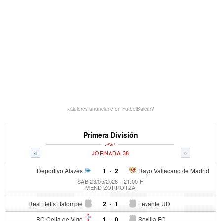
¿Quieres anunciarte en FutbolBalear?
Primera División
«
»
JORNADA 38
Deportivo Alavés
1
-
2
Rayo Vallecano de Madrid
SÁB 23/05/2026 - 21:00 H
MENDIZORROTZA
Real Betis Balompié
2
-
1
Levante UD
RC Celta de Vigo
1
-
0
Sevilla FC