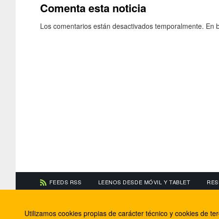
Comenta esta noticia
Los comentarios están desactivados temporalmente. En b
FEEDS RSS
LEENOS DESDE MÓVIL Y TABLET
RES
CONTACTA CON NOSOTROS
ACERCA DE NOSOTR
Utilizamos cookies propias de carácter técnico y cookies de t
Información de contacto
El equipo de FútbolBa