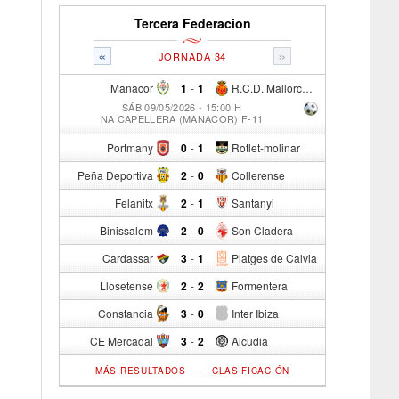
Tercera Federacion
«
»
JORNADA 34
Manacor
1
-
1
R.C.D. Mallorca Sad "B"
SÁB 09/05/2026 - 15:00 H
NA CAPELLERA (MANACOR) F-11
Portmany
0
-
1
Rotlet-molinar
Peña Deportiva
2
-
0
Collerense
Felanitx
2
-
1
Santanyi
Binissalem
2
-
0
Son Cladera
Cardassar
3
-
1
Platges de Calvia
Llosetense
2
-
2
Formentera
Constancia
3
-
0
Inter Ibiza
CE Mercadal
3
-
2
Alcudia
-
MÁS RESULTADOS
CLASIFICACIÓN