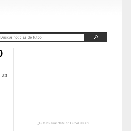
0
e un
¿Quieres anunciarte en FutbolBalear?