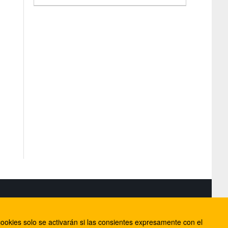
S
ookies solo se activarán si las consientes expresamente con el
lorca