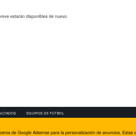
reve estarán disponibles de nuevo.
ULTADOS
EQUIPOS DE FÚTBOL
OS
CONECTA CON NOSOTROS
OTROS SERVICIO
erceros de Google Adsense para la personalización de anuncios. Estas c
lear
Facebook
Internet Rural Mal