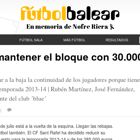
En memoria de Nofre Riera
FÚTBOL SALA
MÁS FÚTBOL
RESULTADOS
 mantener el bloque con 30.00
 a la baja la continuidad de los jugadores porque tien
temporada 2013-14 | Rubén Martínez, José Fernández,
te del club ´blue´
S |
de julio está a la vuelta de la esquina. Llegan las rebajas.
útbol también. El CF Sant Rafel ha decidido reducir su
uesto para la temporada 2013-14 y de los 285.000 euros