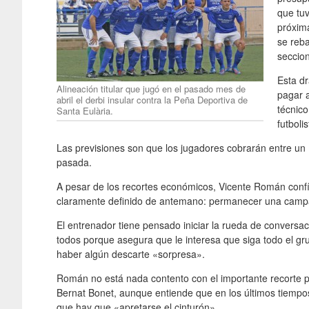
que tu
próxim
se reba
seccion
Esta dr
Alineación titular que jugó en el pasado mes de
pagar a
abril el derbi insular contra la Peña Deportiva de
técnico
Santa Eulària.
futboli
Las previsiones son que los jugadores cobrarán entre un 
pasada.
A pesar de los recortes económicos, Vicente Román confí
claramente definido de antemano: permanecer una campa
El entrenador tiene pensado iniciar la rueda de conversa
todos porque asegura que le interesa que siga todo el gr
haber algún descarte «sorpresa».
Román no está nada contento con el importante recorte pr
Bernat Bonet, aunque entiende que en los últimos tiempos
que hay que «apretarse el cinturón».