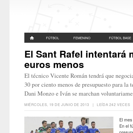
FÚTBOL
FEMENINO
FÚTBOL BASE
El Sant Rafel intentará
euros menos
El técnico Vicente Román tendrá que negociar
30 por ciento menos de presupuesto para la 
Dani Monzo e Iván se marchan voluntariamen
MIÉRCOLES, 19 DE JUNIO DE 2013
| LEÍDA 242 VECE
El mes 
En el f
presup