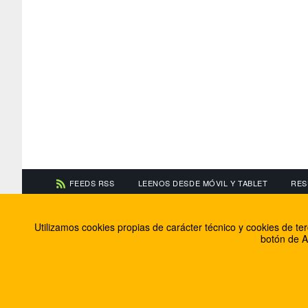
FEEDS RSS
LEENOS DESDE MÓVIL Y TABLET
RES
CONTACTA CON NOSOTROS
ACERCA DE NOSOTR
Utilizamos cookies propias de carácter técnico y cookies de t
Información de contacto
El equipo de FútbolBa
botón de A
Anúnciate en FútbolBalear
Soluciones Corporativ
Colabora con nosotros
Canal ético
© 2009 - 2026 Soluciones Corporativas IP, SL.
Todos los de