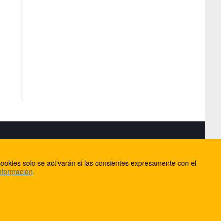
S
ookies solo se activarán si las consientes expresamente con el
lorca
nformación
.
ios
ntacto
Anúnciate en FútbolBalear