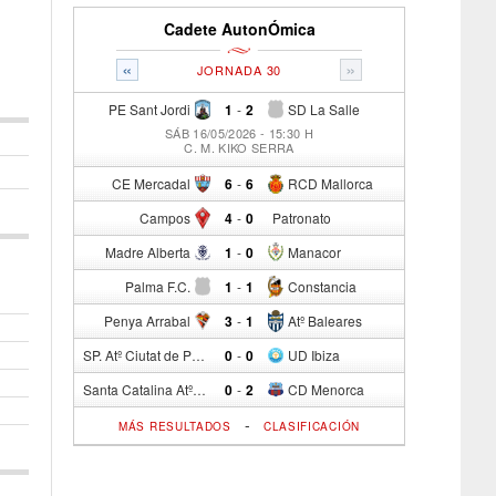
Cadete AutonÓmica
«
»
JORNADA 30
PE Sant Jordi
1
-
2
SD La Salle
SÁB 16/05/2026 - 15:30 H
C. M. KIKO SERRA
CE Mercadal
6
-
6
RCD Mallorca
Campos
4
-
0
Patronato
Madre Alberta
1
-
0
Manacor
Palma F.C.
1
-
1
Constancia
Penya Arrabal
3
-
1
Atº Baleares
SP. Atº Ciutat de Palma
0
-
0
UD Ibiza
Santa Catalina Atº
0
-
2
CD Menorca
-
MÁS RESULTADOS
CLASIFICACIÓN