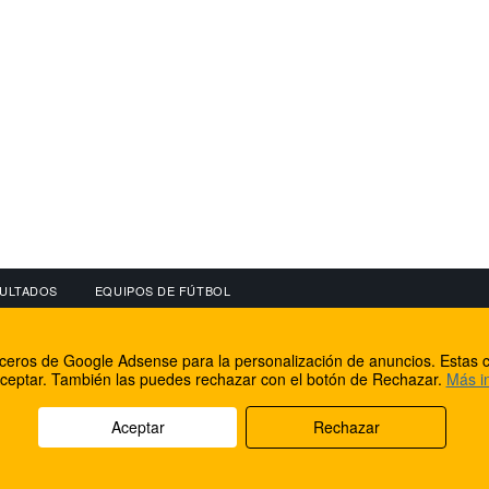
ULTADOS
EQUIPOS DE FÚTBOL
OS
CONECTA CON NOSOTROS
OTROS SERVICIO
erceros de Google Adsense para la personalización de anuncios. Estas c
lear
Facebook
Internet Rural Mal
ceptar. También las puedes rechazar con el botón de Rechazar.
Más i
as IP
Twitter
Registro de domin
Aceptar
Rechazar
rechos reservados.
Aviso legal
Cookies
Acerca de nosotros
Co