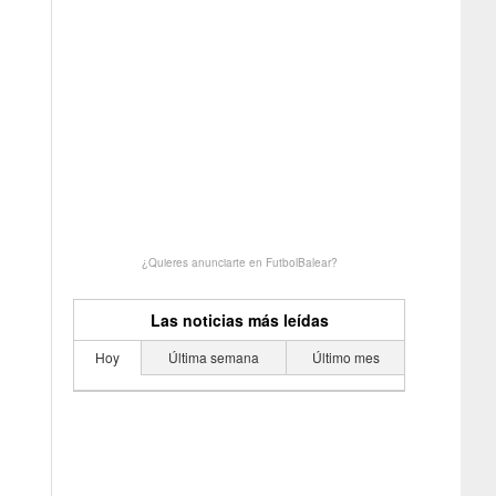
¿Quieres anunciarte en FutbolBalear?
Las noticias más leídas
Hoy
Última semana
Último mes