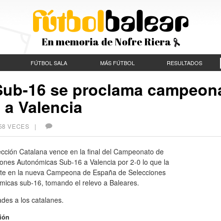
En memoria de Nofre Riera
FÚTBOL SALA
MÁS FÚTBOL
RESULTADOS
 Sub-16 se proclama campeon
 a Valencia
558 VECES |
ección Catalana vence en la final del Campeonato de
iones Autonómicas Sub-16 a Valencia por 2-0 lo que la
rte en la nueva Campeona de España de Selecciones
micas sub-16, tomando el relevo a Baleares.
ades a los catalanes.
ión