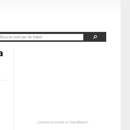
a
¿Quieres anunciarte en FutbolBalear?