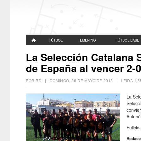
FÚTBOL
FEMENINO
FÚTBOL BASE
La Selección Catalana
de España al vencer 2-0
POR RD |
DOMINGO, 26 DE MAYO DE 2013
| LEÍDA 1.
La Sel
Selecc
convie
Autonó
Felicid
Redacc