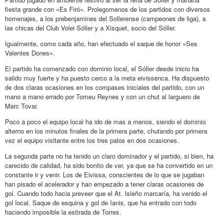
fiesta grande con «Es Firó». Prolegomenos de los partidos con diversos
homenajes, a los prebenjamines del Sollerense (campeones de liga), a
las chicas del Club Volei Sóller y a Xisquet, socio del Sóller.
Igualmente, como cada año, han efectuado el saque de honor «Ses
Valentes Dones».
El partido ha comenzado con dominio local, el Sóller desde inicio ha
salido muy fuerte y ha puesto cerco a la meta eivissenca. Ha dispuesto
de dos claras ocasiones en los compases iniciales del partido, con un
mano a mano errado por Tomeu Reynes y con un chut al larguero de
Marc Tovar.
Poco a poco el equipo local ha ido de mas a menos, siendo el dominio
alterno en los minutos finales de la primera parte, chutando por primera
vez el equipo visitante entre los tres palos en dos ocasiones.
La segunda parte no ha tenido un claro dominador y el partido, si bien, ha
carecido de calidad, ha sido bonito de ver, ya que se ha convertido en un
constante ir y venir. Los de Eivissa, conscientes de lo que se jugaban
han pisado el acelerador y han empezado a tener claras ocasiones de
gol. Cuando todo hacia preveer que el At. Isleño marcaría, ha venido el
gol local. Saque de esquina y gol de Ianis, que ha entrado con todo
haciendo imposible la estirada de Torres.