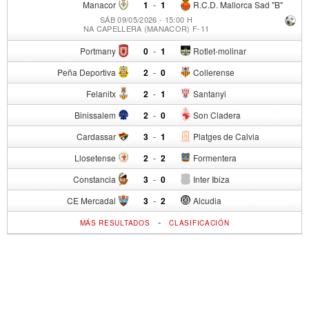
Manacor
1
-
1
R.C.D. Mallorca Sad "B"
SÁB 09/05/2026 - 15:00 H
NA CAPELLERA (MANACOR) F-11
Portmany
0
-
1
Rotlet-molinar
Peña Deportiva
2
-
0
Collerense
Felanitx
2
-
1
Santanyi
Binissalem
2
-
0
Son Cladera
Cardassar
3
-
1
Platges de Calvia
Llosetense
2
-
2
Formentera
Constancia
3
-
0
Inter Ibiza
CE Mercadal
3
-
2
Alcudia
-
MÁS RESULTADOS
CLASIFICACIÓN