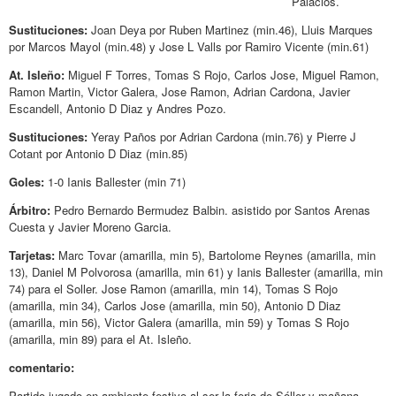
Palacios.
Sustituciones:
Joan Deya por Ruben Martinez (min.46), Lluis Marques
por Marcos Mayol (min.48) y Jose L Valls por Ramiro Vicente (min.61)
At. Isleño:
Miguel F Torres, Tomas S Rojo, Carlos Jose, Miguel Ramon,
Ramon Martin, Victor Galera, Jose Ramon, Adrian Cardona, Javier
Escandell, Antonio D Diaz y Andres Pozo.
Sustituciones:
Yeray Paños por Adrian Cardona (min.76) y Pierre J
Cotant por Antonio D Diaz (min.85)
Goles:
1-0 Ianis Ballester (min 71)
Árbitro:
Pedro Bernardo Bermudez Balbin. asistido por Santos Arenas
Cuesta y Javier Moreno Garcia.
Tarjetas:
Marc Tovar (amarilla, min 5), Bartolome Reynes (amarilla, min
13), Daniel M Polvorosa (amarilla, min 61) y Ianis Ballester (amarilla, min
74) para el Soller. Jose Ramon (amarilla, min 14), Tomas S Rojo
(amarilla, min 34), Carlos Jose (amarilla, min 50), Antonio D Diaz
(amarilla, min 56), Victor Galera (amarilla, min 59) y Tomas S Rojo
(amarilla, min 89) para el At. Isleño.
comentario:
Partido jugado en ambiente festivo al ser la feria de Sóller y mañana