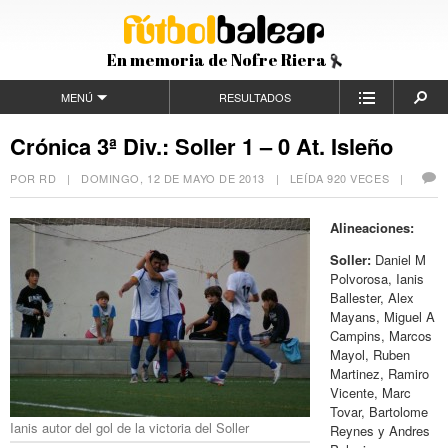
En memoria de Nofre Riera
MENÚ
RESULTADOS
Crónica 3ª Div.: Soller 1 – 0 At. Isleño
POR RD |
DOMINGO, 12 DE MAYO DE 2013
| LEÍDA 920 VECES |
Alineaciones:
Soller:
Daniel M
Polvorosa, Ianis
Ballester, Alex
Mayans, Miguel A
Campins, Marcos
Mayol, Ruben
Martinez, Ramiro
Vicente, Marc
Tovar, Bartolome
Ianis autor del gol de la victoria del Soller
Reynes y Andres