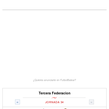
¿Quieres anunciarte en FutbolBalear?
Tercera Federacion
«
»
JORNADA 34