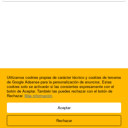
Utilizamos cookies propias de carácter técnico y cookies de terceros
de Google Adsense para la personalización de anuncios. Estas
cookies solo se activarán si las consientes expresamente con el
botón de Aceptar. También las puedes rechazar con el botón de
Rechazar.
Más información
.
© 2009 - 2026 Soluciones Corporativas IP, SL.
Aceptar
Todos los derechos reservados.
Rechazar
Aviso legal
Cookies
Acerca de nosotros
Contacto
Anúnciate en
FútbolBalear