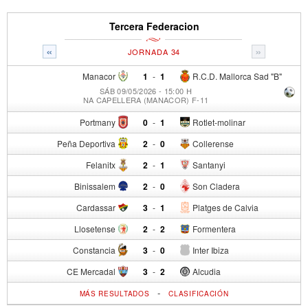
Tercera Federacion
«
»
JORNADA 34
Manacor
1
-
1
R.C.D. Mallorca Sad "B"
SÁB 09/05/2026 - 15:00 H
NA CAPELLERA (MANACOR) F-11
Portmany
0
-
1
Rotlet-molinar
Peña Deportiva
2
-
0
Collerense
Felanitx
2
-
1
Santanyi
Binissalem
2
-
0
Son Cladera
Cardassar
3
-
1
Platges de Calvia
Llosetense
2
-
2
Formentera
Constancia
3
-
0
Inter Ibiza
CE Mercadal
3
-
2
Alcudia
-
MÁS RESULTADOS
CLASIFICACIÓN