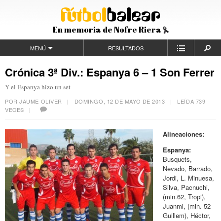
En memoria de Nofre Riera
MENÚ
RESULTADOS
Crónica 3ª Div.: Espanya 6 – 1 Son Ferrer
Y el Espanya hizo un set
POR JAUME OLIVER |
DOMINGO, 12 DE MAYO DE 2013
| LEÍDA 739
VECES |
Alineaciones:
Espanya:
Busquets,
Nevado, Barrado,
Jordi, L. Minuesa,
Silva, Pacnuchi,
(min.62, Tropi),
Juanmi, (min. 52
Guillem), Héctor,