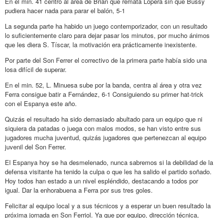
En el min. 41 centro al área de Brian que remata Lopera sin que Bussy
pudiera hacer nada para parar el balón, 5-1
La segunda parte ha habido un juego contemporizador, con un resultado
lo suficientemente claro para dejar pasar los minutos, por mucho ánimos
que les diera S. Tíscar, la motivación era prácticamente inexistente.
Por parte del Son Ferrer el correctivo de la primera parte había sido una
losa difícil de superar.
En el min. 52, L. Minuesa sube por la banda, centra al área y otra vez
Ferra consigue batir a Fernández, 6-1 Consiguiendo su primer hat-trick
con el Espanya este año.
Quizás el resultado ha sido demasiado abultado para un equipo que ni
siquiera da patadas o juega con malos modos, se han visto entre sus
jugadores mucha juventud, quizás jugadores que pertenezcan al equipo
juvenil del Son Ferrer.
El Espanya hoy se ha desmelenado, nunca sabremos si la debilidad de la
defensa visitante ha tenido la culpa o que les ha salido el partido soñado.
Hoy todos han estado a un nivel espléndido, destacando a todos por
igual. Dar la enhorabuena a Ferra por sus tres goles.
Felicitar al equipo local y a sus técnicos y a esperar un buen resultado la
próxima jornada en Son Ferriol. Ya que por equipo, dirección técnica,