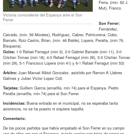
Ferra, (min. 62 J.
Mut), Franco.
Victoria contundente del Espanya ante el Son
Ferrer
Son Ferrer:
Fernández,
Caicedo, (min. 56 Morales), Rodríguez, Cabrer, Petricorena, Cobo,
Barcelo, Ruiz-Castro, Brian, (min. 46 Balde), Lopera, Peralta, (min 76,
Bisquerra).
Goles:
1-0 Rafael Ferragut (min 3), 2-0 Gabriel Barrado (min 11), 3-0
Cristian Tomas (min 18), 4-0 Rafael Ferragut (min 26), 5-0 Cristian Tomas
(min 29), 5-1 Francisco Lopera (min 41) y 6-1 Rafael Ferragut (min 53)
Árbitro:
Juan Manuel Albiol Gonzalez. asistido por Ramon A Llabres
Galmes y Julian Victor Lopez Coll.
Tarjetas:
Guillem Garcia (amarilla, min 74) para el Espanya. Pedro
Peralta (amarilla, min 74) para el Son Ferrer.
Incidencias:
Buena entrada en el municipal, no se esperaba tanta
asistencia, no se ha puesto ni siquiera taquilla.
Comentario:
De los pocos partidos que había empatado el Son Ferrer en su campo
uno de ellos era con el Espanya, quizás venían con bríos de poner en