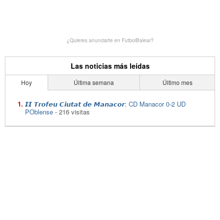
¿Quieres anunciarte en FutbolBalear?
Las noticias más leídas
Hoy
Última semana
Último mes
𝙄𝙄 𝙏𝙧𝙤𝙛𝙚𝙪 𝘾𝙞𝙪𝙩𝙖𝙩 𝙙𝙚 𝙈𝙖𝙣𝙖𝙘𝙤𝙧: CD Manacor 0-2 UD
POblense
- 216 visitas