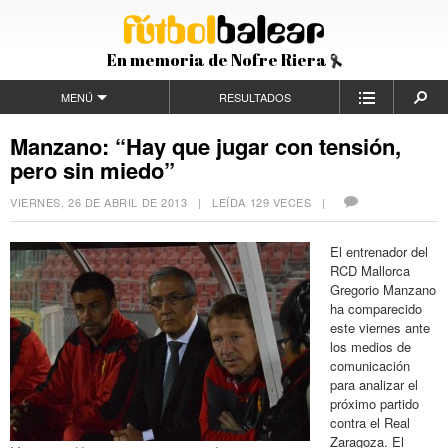
En memoria de Nofre Riera
MENÚ
RESULTADOS
Manzano: “Hay que jugar con tensión,
pero sin miedo”
VIERNES, 26 DE ABRIL DE 2013
| LEÍDA 129 VECES |
El entrenador del
RCD Mallorca
Gregorio Manzano
ha comparecido
este viernes ante
los medios de
comunicación
para analizar el
próximo partido
contra el Real
Zaragoza. El