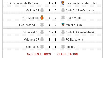
RCD Espanyol de Barcelona
1
-
1
Real Sociedad de Fútbol
Getafe CF
1
-
0
Club Atlético Osasuna
RCD Mallorca
3
-
0
Real Oviedo
Real Madrid CF
4
-
2
Athletic Club
Villarreal CF
5
-
1
Club Atlético de Madrid
Valencia CF
3
-
1
FC Barcelona
Girona FC
1
-
1
Elche CF
-
MÁS RESULTADOS
CLASIFICACIÓN