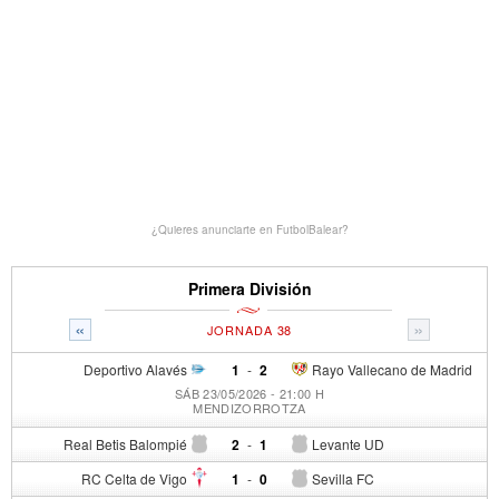
¿Quieres anunciarte en FutbolBalear?
Primera División
«
»
JORNADA 38
Deportivo Alavés
1
-
2
Rayo Vallecano de Madrid
SÁB 23/05/2026 - 21:00 H
MENDIZORROTZA
Real Betis Balompié
2
-
1
Levante UD
RC Celta de Vigo
1
-
0
Sevilla FC