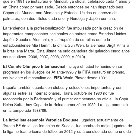
que en 1991 se instaurara el Mundial, ya oficial, celebrado cada 4 años y
en China como primera sede. Desde entonces se han disputado seis
Copas del Mundo, con Alemania y Estados Unidos en cabeza del
palmarés, con dos títulos cada uno, y Noruega y Japón con una.
La tendencia a la profesionalización fue impulsada por la creación de
importantes campeonatos nacionales en países como Estados Unidos,
Japón, Suecia o Alemania, y la irrupción de estrellas como la
estadounidense Mia Hamm, la china Sun Wen, la alemana Birgit Prinz o
la brasileña Marta. Esta última ha sido ganadora del galardón cinco años
consecutivos (2006, 2007, 2008, 2009, y 2010).
El Comité Olímpico Internacional
incluyó el fútbol femenino en su
programa en los Juegos de Atlanta-1996 y la FIFA instauró un premio,
equivalente al masculino del
FIFA
World Player desde 1991.
España también cuenta con clubes y selecciones importantes y con
algunas estrellas internacionales. Hasta octubre de 1980 no fue
reconocida por la Federación y el primer campeonato no oficial, la Copa
Reina Sofía, hoy Copa de la Reina comenzó en 1982. La Liga comenzó
en la temporada 1988/89.
La futbolista española Verónica Boquete
, jugadora actualmente del
Tyreso FF de la liga femenina de Suecia, fue nombrada mejor jugadora de
la liga norteamericana de fútbol en 2012 y está considerada como uno de