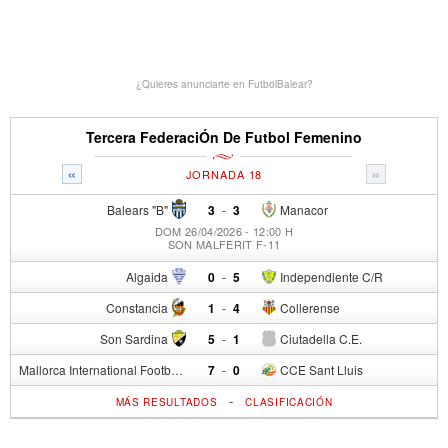
¿Quieres anunciarte en FutbolBalear?
Tercera FederaciÓn De Futbol Femenino
«
»
JORNADA 18
Balears "B"
3
-
3
Manacor
DOM 26/04/2026 - 12:00 H
SON MALFERIT F-11
Algaida
0
-
5
Independiente C/R
Constancia
1
-
4
Collerense
Son Sardina
5
-
1
Ciutadella C.E.
Mallorca International Football Club del S.p.
7
-
0
CCE Sant Lluis
-
MÁS RESULTADOS
CLASIFICACIÓN