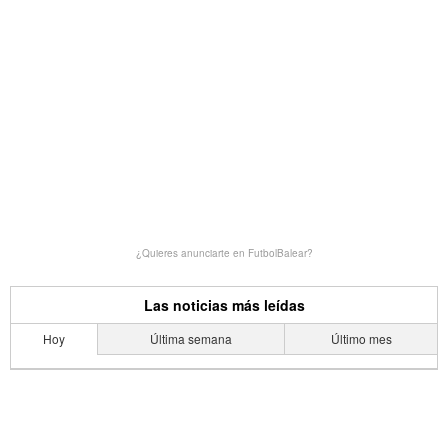
¿Quieres anunciarte en FutbolBalear?
Las noticias más leídas
Hoy
Última semana
Último mes