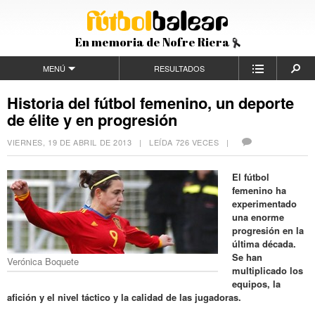
En memoria de Nofre Riera
MENÚ
RESULTADOS
Historia del fútbol femenino, un deporte
de élite y en progresión
VIERNES, 19 DE ABRIL DE 2013
| LEÍDA 726 VECES |
El fútbol
femenino ha
experimentado
una enorme
progresión en la
última década.
Se han
Verónica Boquete
multiplicado los
equipos, la
afición y el nivel táctico y la calidad de las jugadoras.