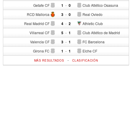
Getafe CF
1
-
0
Club Atlético Osasuna
RCD Mallorca
3
-
0
Real Oviedo
Real Madrid CF
4
-
2
Athletic Club
Villarreal CF
5
-
1
Club Atlético de Madrid
Valencia CF
3
-
1
FC Barcelona
Girona FC
1
-
1
Elche CF
-
MÁS RESULTADOS
CLASIFICACIÓN