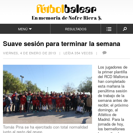
En memoria de Nofre Riera
MENÚ
RESULTADOS
Suave sesión para terminar la semana
VIERNES, 4 DE ENERO DE 2013
| LEÍDA 354 VECES |
Los jugadores de
la primer plantilla
del RCD Mallorca
han completado
esta mañana la
penúltima sesión
de trabajo de la
semana antes de
recibir, el próximo
domingo, al
Atlético de
Madrid. Para la
jornada de hoy,
Tomás Pina se ha ejercitado con total normalidad
los bermellones
junto al resto del grupo