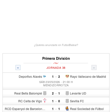
¿Quieres anunciarte en FutbolBalear?
Primera División
«
»
JORNADA 38
Deportivo Alavés
1
-
2
Rayo Vallecano de Madrid
SÁB 23/05/2026 - 21:00 H
MENDIZORROTZA
Real Betis Balompié
2
-
1
Levante UD
RC Celta de Vigo
1
-
0
Sevilla FC
RCD Espanyol de Barcelona
1
-
1
Real Sociedad de Fútbol