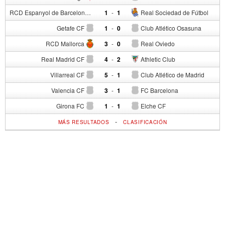
RCD Espanyol de Barcelona
1
-
1
Real Sociedad de Fútbol
Getafe CF
1
-
0
Club Atlético Osasuna
RCD Mallorca
3
-
0
Real Oviedo
Real Madrid CF
4
-
2
Athletic Club
Villarreal CF
5
-
1
Club Atlético de Madrid
Valencia CF
3
-
1
FC Barcelona
Girona FC
1
-
1
Elche CF
-
MÁS RESULTADOS
CLASIFICACIÓN