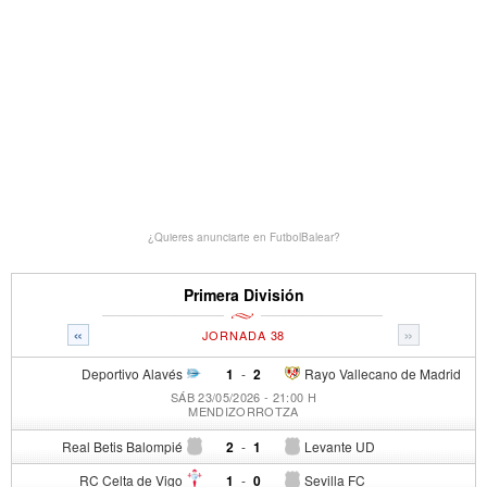
¿Quieres anunciarte en FutbolBalear?
Primera División
«
»
JORNADA 38
Deportivo Alavés
1
-
2
Rayo Vallecano de Madrid
SÁB 23/05/2026 - 21:00 H
MENDIZORROTZA
Real Betis Balompié
2
-
1
Levante UD
RC Celta de Vigo
1
-
0
Sevilla FC