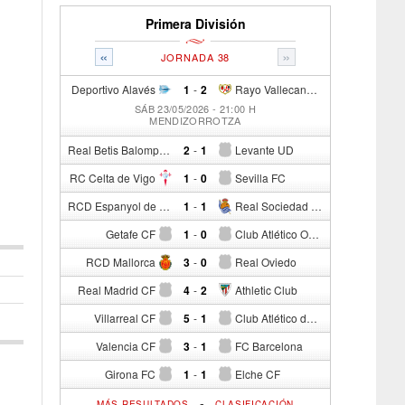
Primera División
«
»
JORNADA 38
Deportivo Alavés
1
-
2
Rayo Vallecano de Madrid
SÁB 23/05/2026 - 21:00 H
MENDIZORROTZA
Real Betis Balompié
2
-
1
Levante UD
RC Celta de Vigo
1
-
0
Sevilla FC
RCD Espanyol de Barcelona
1
-
1
Real Sociedad de Fútbol
Getafe CF
1
-
0
Club Atlético Osasuna
RCD Mallorca
3
-
0
Real Oviedo
Real Madrid CF
4
-
2
Athletic Club
Villarreal CF
5
-
1
Club Atlético de Madrid
Valencia CF
3
-
1
FC Barcelona
Girona FC
1
-
1
Elche CF
-
MÁS RESULTADOS
CLASIFICACIÓN