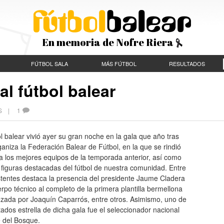
En memoria de Nofre Riera
FÚTBOL SALA
MÁS FÚTBOL
RESULTADOS
al fútbol balear
ES |
1
ol balear vivió ayer su gran noche en la gala que año tras
aniza la Federación Balear de Fútbol, en la que se rindió
 a los mejores equipos de la temporada anterior, así como
 figuras destacadas del fútbol de nuestra comunidad. Entre
stentes destaca la presencia del presidente Jaume Cladera
erpo técnico al completo de la primera plantilla bermellona
zada por Joaquín Caparrós, entre otros. Asimismo, uno de
itados estrella de dicha gala fue el seleccionador nacional
e del Bosque.