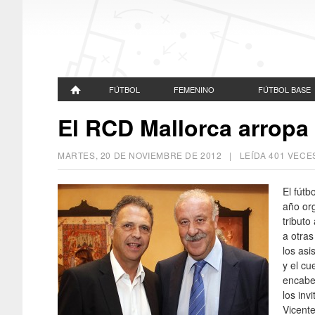
FÚTBOL
FEMENINO
FÚTBOL BASE
El RCD Mallorca arropa 
MARTES, 20 DE NOVIEMBRE DE 2012
| LEÍDA 401 VEC
El fútb
año org
tributo
a otras
los asi
y el cu
encabe
los inv
Vicent