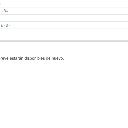
l
a «B»
ca «B»
reve estarán disponibles de nuevo.