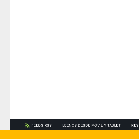
FEEDS RSS
LEENOS DESDE MÓVIL Y TABLET
RES