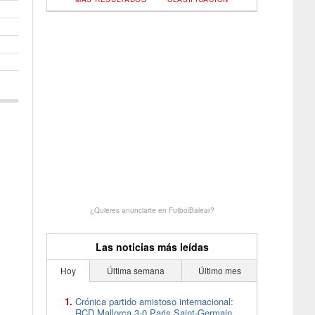
¿Quieres anunciarte en FutbolBalear?
Las noticias más leídas
Hoy
Última semana
Último mes
Crónica partido amistoso internacional:
RCD Mallorca 3-0 Paris Saint-Germain