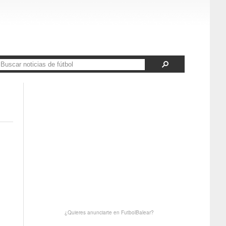
¿Quieres anunciarte en FutbolBalear?