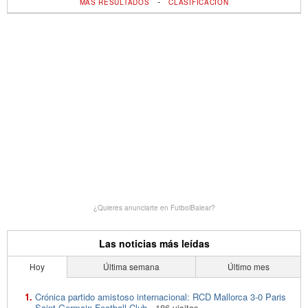
-
MÁS RESULTADOS
CLASIFICACIÓN
¿Quieres anunciarte en FutbolBalear?
Las noticias más leídas
Hoy
Última semana
Último mes
Crónica partido amistoso internacional: RCD Mallorca 3-0 Paris
Saint-Germain Football Club
- 186 visitas