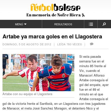
En memoria de Nofre Riera
MENÚ
RESULTADOS
Artabe ya marca goles en el Llagostera
DOMINGO, 5 DE AGOSTO DE 2012
| LEÍDA 780 VECES |
Si esta pasada
semana fue en el
minuto 85 frente al
Vic, cuando el
Manacorí Alfonso
Artabe conseguía el
gol del empate, ayer
fue en el 89 el
Artabe con su equipo el Llagostera
minuto en el que
Artabe conseguía el
gol de la victoria frente al Santboià, en un Llagostera con tres jugadores
de Manacor, el meta José Sanchez Moragon, el delantero Nico y el