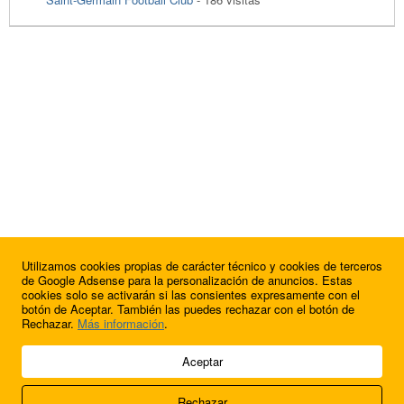
Utilizamos cookies propias de carácter técnico y cookies de terceros
de Google Adsense para la personalización de anuncios. Estas
cookies solo se activarán si las consientes expresamente con el
botón de Aceptar. También las puedes rechazar con el botón de
Rechazar.
Más información
.
© 2009 - 2026 Soluciones Corporativas IP, SL.
Aceptar
Todos los derechos reservados.
Rechazar
Aviso legal
Cookies
Acerca de nosotros
Contacto
Anúnciate en