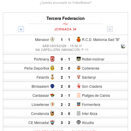
¿Quieres anunciarte en FutbolBalear?
Tercera Federacion
«
»
JORNADA 34
Manacor
1
-
1
R.C.D. Mallorca Sad "B"
SÁB 09/05/2026 - 15:00 H
NA CAPELLERA (MANACOR) F-11
Portmany
0
-
1
Rotlet-molinar
Peña Deportiva
2
-
0
Collerense
Felanitx
2
-
1
Santanyi
Binissalem
2
-
0
Son Cladera
Cardassar
3
-
1
Platges de Calvia
Llosetense
2
-
2
Formentera
Constancia
3
-
0
Inter Ibiza
CE Mercadal
3
-
2
Alcudia