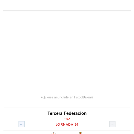
¿Quieres anunciarte en FutbolBalear?
Tercera Federacion
«
»
JORNADA 34