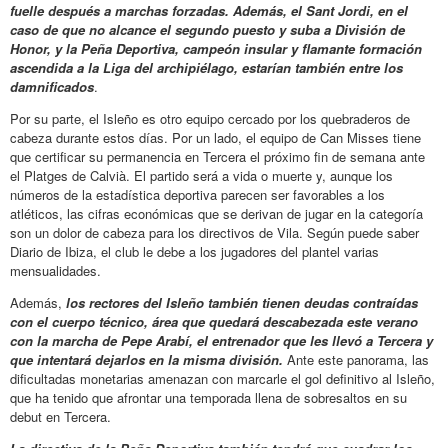
fuelle después a marchas forzadas. Además, el Sant Jordi, en el
caso de que no alcance el segundo puesto y suba a División de
Honor, y la Peña Deportiva, campeón insular y flamante formación
ascendida a la Liga del archipiélago, estarían también entre los
damnificados
.
Por su parte, el Isleño es otro equipo cercado por los quebraderos de
cabeza durante estos días. Por un lado, el equipo de Can Misses tiene
que certificar su permanencia en Tercera el próximo fin de semana ante
el Platges de Calvià. El partido será a vida o muerte y, aunque los
números de la estadística deportiva parecen ser favorables a los
atléticos, las cifras económicas que se derivan de jugar en la categoría
son un dolor de cabeza para los directivos de Vila. Según puede saber
Diario de Ibiza, el club le debe a los jugadores del plantel varias
mensualidades.
Además,
los rectores del Isleño también tienen deudas contraídas
con el cuerpo técnico, área que quedará descabezada este verano
con la marcha de Pepe Arabí, el entrenador que les llevó a Tercera y
que intentará dejarlos en la misma división.
Ante este panorama, las
dificultadas monetarias amenazan con marcarle el gol definitivo al Isleño,
que ha tenido que afrontar una temporada llena de sobresaltos en su
debut en Tercera.