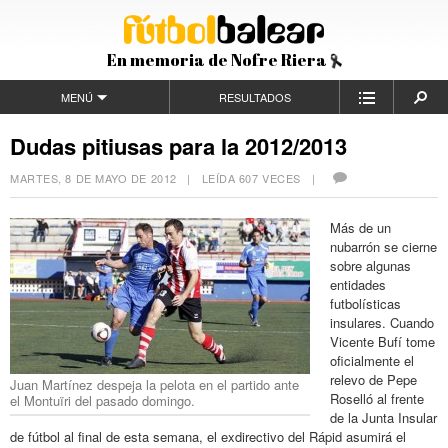
En memoria de Nofre Riera
MENÚ
RESULTADOS
Dudas pitiusas para la 2012/2013
MARTES, 8 DE MAYO DE 2012
| LEÍDA 607 VECES |
Más de un
nubarrón se cierne
sobre algunas
entidades
futbolísticas
insulares. Cuando
Vicente Bufí tome
oficialmente el
relevo de Pepe
Juan Martínez despeja la pelota en el partido ante
Roselló al frente
el Montuïri del pasado domingo.
de la Junta Insular
de fútbol al final de esta semana, el exdirectivo del Rápid asumirá el