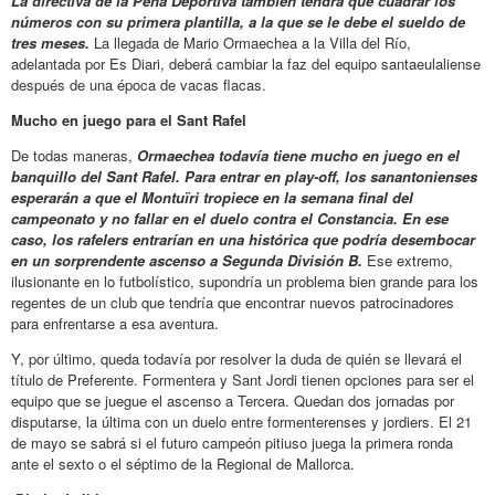
La directiva de la Peña Deportiva también tendrá que cuadrar los
números con su primera plantilla, a la que se le debe el sueldo de
tres meses.
La llegada de Mario Ormaechea a la Villa del Río,
adelantada por Es Diari, deberá cambiar la faz del equipo santaeulaliense
después de una época de vacas flacas.
Mucho en juego para el Sant Rafel
De todas maneras,
Ormaechea todavía tiene mucho en juego en el
banquillo del Sant Rafel. Para entrar en play-off, los sanantonienses
esperarán a que el Montuïri tropiece en la semana final del
campeonato y no fallar en el duelo contra el Constancia. En ese
caso, los rafelers entrarían en una histórica que podría desembocar
en un sorprendente ascenso a Segunda División B.
Ese extremo,
ilusionante en lo futbolístico, supondría un problema bien grande para los
regentes de un club que tendría que encontrar nuevos patrocinadores
para enfrentarse a esa aventura.
Y, por último, queda todavía por resolver la duda de quién se llevará el
título de Preferente. Formentera y Sant Jordi tienen opciones para ser el
equipo que se juegue el ascenso a Tercera. Quedan dos jornadas por
disputarse, la última con un duelo entre formenterenses y jordiers. El 21
de mayo se sabrá si el futuro campeón pitiuso juega la primera ronda
ante el sexto o el séptimo de la Regional de Mallorca.