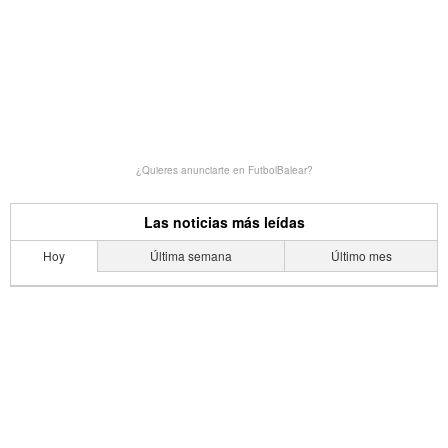
¿Quieres anunciarte en FutbolBalear?
Las noticias más leídas
Hoy
Última semana
Último mes