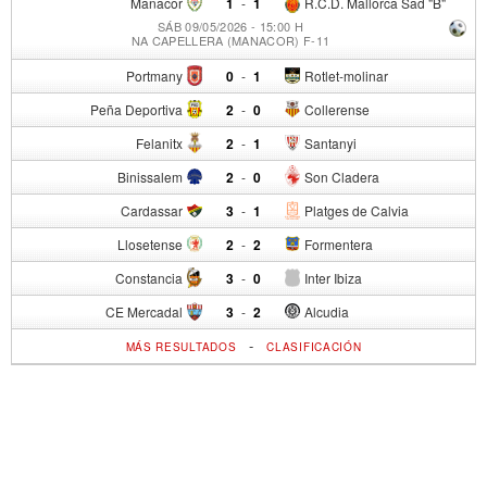
Manacor
1
-
1
R.C.D. Mallorca Sad "B"
SÁB 09/05/2026 - 15:00 H
NA CAPELLERA (MANACOR) F-11
Portmany
0
-
1
Rotlet-molinar
Peña Deportiva
2
-
0
Collerense
Felanitx
2
-
1
Santanyi
Binissalem
2
-
0
Son Cladera
Cardassar
3
-
1
Platges de Calvia
Llosetense
2
-
2
Formentera
Constancia
3
-
0
Inter Ibiza
CE Mercadal
3
-
2
Alcudia
-
MÁS RESULTADOS
CLASIFICACIÓN