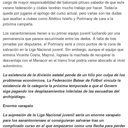
cargo de mayor responsabilidad del balompié pitiuso sabedor de que este
verano federación y clubes tendrán mucho trabajo por hacer. Todavía
queda por jugarse el epílogo del curso actual, pero varias son las dudas
que asaltan a clubes como Atlético Isleño y Portmany de cara a la
próxima campaña.
Los sanantonienses tienen a su primer equipo juvenil luchando por una
permanencia que parece escurrírsele entre los dedos. A falta de tres
jornadas por disputarse, el Portmany está a cinco puntos de la zona de
salvación en la Liga Nacional juvenil. Sin embargo, aunque el equipo que
entrena Vicente Costa, Maymó, lograse la machada de recuperar la
desventaja con el Manacor en el tramo final podría verse abocado al nivel
autonómico.
La existencia de la división estatal pende de un hilo por culpa de los
problemas económicos. La Federación Balear de Fútbol vincula la
existencia de la categoría la próxima temporada a que el Govern
siga pagando los desplazamientos interislas de las escuadras del
archipiélago.
Enorme varapalo
La supresión de la Liga Nacional juvenil sería un enorme varapalo
para los sanantonienses si consiguieran salvarse tras un
complicado curso en el que empezaron como una flecha para perder