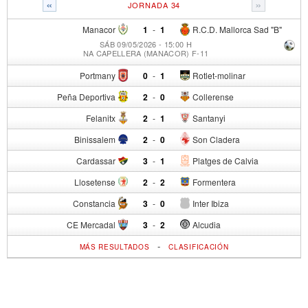
«
»
JORNADA 34
Manacor
1
-
1
R.C.D. Mallorca Sad "B"
SÁB 09/05/2026 - 15:00 H
NA CAPELLERA (MANACOR) F-11
Portmany
0
-
1
Rotlet-molinar
Peña Deportiva
2
-
0
Collerense
Felanitx
2
-
1
Santanyi
Binissalem
2
-
0
Son Cladera
Cardassar
3
-
1
Platges de Calvia
Llosetense
2
-
2
Formentera
Constancia
3
-
0
Inter Ibiza
CE Mercadal
3
-
2
Alcudia
-
MÁS RESULTADOS
CLASIFICACIÓN