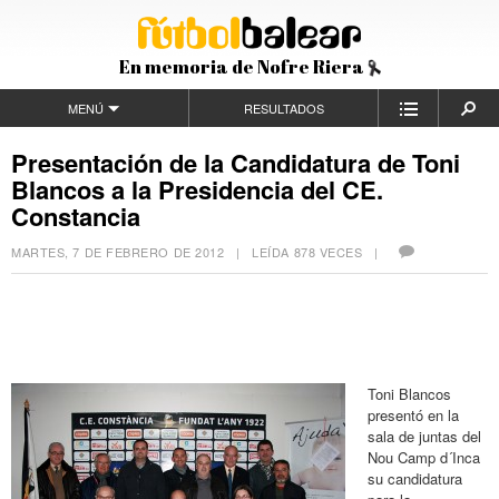
En memoria de Nofre Riera
MENÚ
RESULTADOS
Presentación de la Candidatura de Toni
Blancos a la Presidencia del CE.
Constancia
MARTES, 7 DE FEBRERO DE 2012
| LEÍDA 878 VECES |
Toni Blancos
presentó en la
sala de juntas del
Nou Camp d´Inca
su candidatura