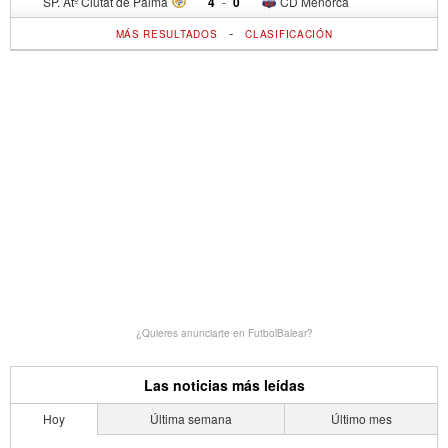
SP. Atº Ciutat de Palma
4
-
0
CD Menorca
-
MÁS RESULTADOS
CLASIFICACIÓN
¿Quieres anunciarte en FutbolBalear?
Las noticias más leídas
Hoy
Última semana
Último mes