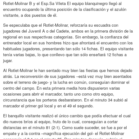
Rotlet-Molinar B y el Esp.Sa Vileta El equipo blanquinegro llegó al
encuentro ocupando la última posición de la clasificación y el azulón
visitante, a dos puestos de él.
Se especulaba que el Rotlet-Molinar, reforzaría su escuadra con
jugadores del Juvenil A o del Cadete, ambos en la primera división de la
regional en sus respectivas categorías. Sin embargo, la confianza del
entrenador local en sus hombres hizo que afrontará el encuentro con los
habituales jugadores, presentando tan sólo 14 fichas. El equipo visitante
tenía varias bajas, lo que conllevo que tan sólo enseñará 12 fichas a
jugar.
Al Rotlet-Molinar le han sentado muy bien las fiestas que hemos dejado
atrás. La reconversión de sus jugadores –está vez muy bien asentados
sobre el terreno de juego- y la lucha en común, conseguían dominar el
centro del campo. En esta primera media hora dispusieron varias
ocasiones para abrir el marcador, tanto uno como otro equipo,
circunstancia que los porteros desbarataron. En el minuto 34 subió al
marcador el primer gol local y en el 49 el segundo.
El banquillo visitante realizó el único cambio que podía efectuar el cual
dio nuevos bríos al equipo, fruto de lo cual, conseguían a cortar
distancias en el minuto 81 (2-1). Como suele suceder, se fue a por el
empate y a la contra –magnífica ejecución del gol- el Rotlet-Molinar