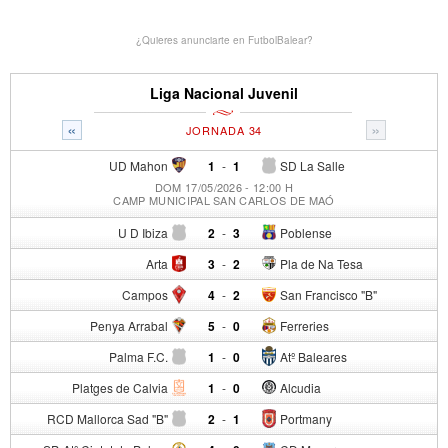
¿Quieres anunciarte en FutbolBalear?
Liga Nacional Juvenil
«
»
JORNADA 34
UD Mahon
1
-
1
SD La Salle
DOM 17/05/2026 - 12:00 H
CAMP MUNICIPAL SAN CARLOS DE MAÓ
U D Ibiza
2
-
3
Poblense
Arta
3
-
2
Pla de Na Tesa
Campos
4
-
2
San Francisco "B"
Penya Arrabal
5
-
0
Ferreries
Palma F.C.
1
-
0
Atº Baleares
Platges de Calvia
1
-
0
Alcudia
RCD Mallorca Sad "B"
2
-
1
Portmany