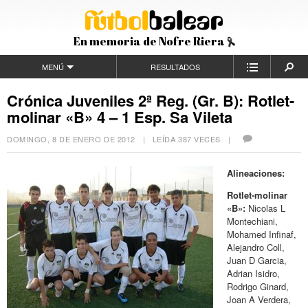
En memoria de Nofre Riera
MENÚ
RESULTADOS
Crónica Juveniles 2ª Reg. (Gr. B): Rotlet-
molinar «B» 4 – 1 Esp. Sa Vileta
DOMINGO, 8 DE ENERO DE 2012
| LEÍDA 387 VECES |
Alineaciones:
Rotlet-molinar
«B»:
Nicolas L
Montechiani,
Mohamed Infinaf,
Alejandro Coll,
Juan D Garcia,
Adrian Isidro,
Rodrigo Ginard,
Joan A Verdera,