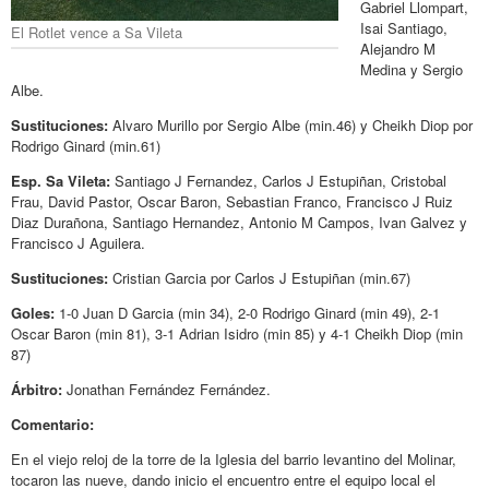
Gabriel Llompart,
Isai Santiago,
El Rotlet vence a Sa Vileta
Alejandro M
Medina y Sergio
Albe.
Sustituciones:
Alvaro Murillo por Sergio Albe (min.46) y Cheikh Diop por
Rodrigo Ginard (min.61)
Esp. Sa Vileta:
Santiago J Fernandez, Carlos J Estupiñan, Cristobal
Frau, David Pastor, Oscar Baron, Sebastian Franco, Francisco J Ruiz
Diaz Durañona, Santiago Hernandez, Antonio M Campos, Ivan Galvez y
Francisco J Aguilera.
Sustituciones:
Cristian Garcia por Carlos J Estupiñan (min.67)
Goles:
1-0 Juan D Garcia (min 34), 2-0 Rodrigo Ginard (min 49), 2-1
Oscar Baron (min 81), 3-1 Adrian Isidro (min 85) y 4-1 Cheikh Diop (min
87)
Árbitro:
Jonathan Fernández Fernández.
Comentario:
En el viejo reloj de la torre de la Iglesia del barrio levantino del Molinar,
tocaron las nueve, dando inicio el encuentro entre el equipo local el