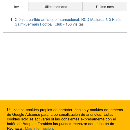
Hoy
Última semana
Último mes
Crónica partido amistoso internacional: RCD Mallorca 3-0 Paris
Saint-Germain Football Club
- 156 visitas
Utilizamos cookies propias de carácter técnico y cookies de terceros
de Google Adsense para la personalización de anuncios. Estas
cookies solo se activarán si las consientes expresamente con el
botón de Aceptar. También las puedes rechazar con el botón de
Rechazar.
Más información
.