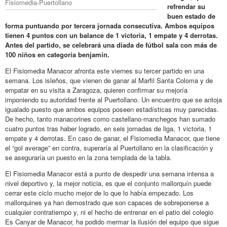
Fisiomedia-Puertollano
refrendar su
buen estado de
forma puntuando por tercera jornada consecutiva. Ambos equipos
tienen 4 puntos con un balance de 1 victoria, 1 empate y 4 derrotas.
Antes del partido, se celebrará una diada de fútbol sala con más de
100 niños en categoría benjamín.
El Fisiomedia Manacor afronta este viernes su tercer partido en una
semana. Los isleños, que vienen de ganar al Marfil Santa Coloma y de
empatar en su visita a Zaragoza, quieren confirmar su mejoría
imponiendo su autoridad frente al Puertollano. Un encuentro que se antoja
igualado puesto que ambos equipos poseen estadísticas muy parecidas.
De hecho, tanto manacorines como castellano-manchegos han sumado
cuatro puntos tras haber logrado, en seis jornadas de liga, 1 victoria, 1
empate y 4 derrotas. En caso de ganar, el Fisiomedia Manacor, que tiene
el “gol average” en contra, superaría al Puertollano en la clasificación y
se aseguraría un puesto en la zona templada de la tabla.
El Fisiomedia Manacor está a punto de despedir una semana intensa a
nivel deportivo y, la mejor noticia, es que el conjunto mallorquín puede
cerrar este ciclo mucho mejor de lo que lo había empezado. Los
mallorquines ya han demostrado que son capaces de sobreponerse a
cualquier contratiempo y, ni el hecho de entrenar en el patio del colegio
Es Canyar de Manacor, ha podido mermar la ilusión del equipo que sigue