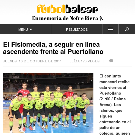
En memoria de Nofre Riera
MENÚ
RESULTADOS
El Fisiomedia, a seguir en línea
ascendente frente al Puertollano
JUEVES, 13 DE OCTUBRE DE 2011
| LEÍDA 176 VECES |
El conjunto
manacorí recibe
este viernes al
Puertollano
(21:00 / Palma
Arena). Los
isleños, que
siguen
entrenando en el
patio de un
colegio, quieren