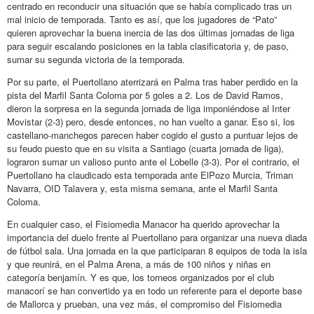
centrado en reconducir una situación que se había complicado tras un
mal inicio de temporada. Tanto es así, que los jugadores de “Pato”
quieren aprovechar la buena inercia de las dos últimas jornadas de liga
para seguir escalando posiciones en la tabla clasificatoria y, de paso,
sumar su segunda victoria de la temporada.
Por su parte, el Puertollano aterrizará en Palma tras haber perdido en la
pista del Marfil Santa Coloma por 5 goles a 2. Los de David Ramos,
dieron la sorpresa en la segunda jornada de liga imponiéndose al Inter
Movistar (2-3) pero, desde entonces, no han vuelto a ganar. Eso si, los
castellano-manchegos parecen haber cogido el gusto a puntuar lejos de
su feudo puesto que en su visita a Santiago (cuarta jornada de liga),
lograron sumar un valioso punto ante el Lobelle (3-3). Por el contrario, el
Puertollano ha claudicado esta temporada ante ElPozo Murcia, Triman
Navarra, OID Talavera y, esta misma semana, ante el Marfil Santa
Coloma.
En cualquier caso, el Fisiomedia Manacor ha querido aprovechar la
importancia del duelo frente al Puertollano para organizar una nueva diada
de fútbol sala. Una jornada en la que participaran 8 equipos de toda la isla
y que reunirá, en el Palma Arena, a más de 100 niños y niñas en
categoría benjamín. Y es que, los torneos organizados por el club
manacorí se han convertido ya en todo un referente para el deporte base
de Mallorca y prueban, una vez más, el compromiso del Fisiomedia