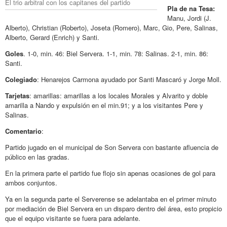
El trio arbitral con los capitanes del partido
Pla de na Tesa:
Manu, Jordi (J.
Alberto), Christian (Roberto), Joseta (Romero), Marc, Gio, Pere, Salinas,
Alberto, Gerard (Enrich) y Santi.
Goles
. 1-0, min. 46: Biel Servera. 1-1, min. 78: Salinas. 2-1, min. 86:
Santi.
Colegiado
: Henarejos Carmona ayudado por Santi Mascaró y Jorge Moll.
Tarjetas
: amarillas: amarillas a los locales Morales y Alvarito y doble
amarilla a Nando y expulsión en el min.91; y a los visitantes Pere y
Salinas.
Comentario
:
Partido jugado en el municipal de Son Servera con bastante afluencia de
público en las gradas.
En la primera parte el partido fue flojo sin apenas ocasiones de gol para
ambos conjuntos.
Ya en la segunda parte el Serverense se adelantaba en el primer minuto
por mediación de Biel Servera en un disparo dentro del área, esto propicio
que el equipo visitante se fuera para adelante.