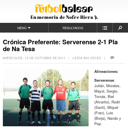
En memoria de Nofre Riera
MENÚ
RESULTADOS
Crónica Preferente: Serverense 2-1 Pla
de Na Tesa
MIÉRCOLES, 12 DE OCTUBRE DE 2011
| LEÍDA 934 VECES |
Alineaciones:
Serverense
:
Julián, Morales,
Mayol, Sergio,
Tomás, Biel
(Alvarito), Rodri
(Santi), Miquel
(Fran), Luis
(Borja), Nando y
Pep.