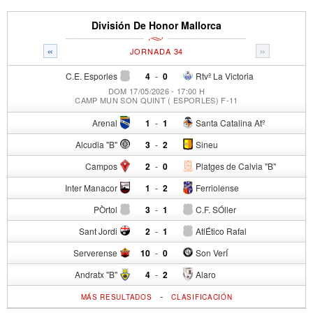
División De Honor Mallorca
«
»
JORNADA 34
C.E. Esporles
4
-
0
Rtvº La Victoria
DOM 17/05/2026 - 17:00 H
CAMP MUN SON QUINT ( ESPORLES) F-11
Arenal
1
-
1
Santa Catalina Atº
Alcudia "B"
3
-
2
Sineu
Campos
2
-
0
Platges de Calvia "B"
Inter Manacor
1
-
2
Ferriolense
PÒrtol
3
-
1
C.F. SÓller
Sant Jordi
2
-
1
AtlÉtico Rafal
Serverense
10
-
0
Son VerÍ
Andratx "B"
4
-
2
Alaro
-
MÁS RESULTADOS
CLASIFICACIÓN