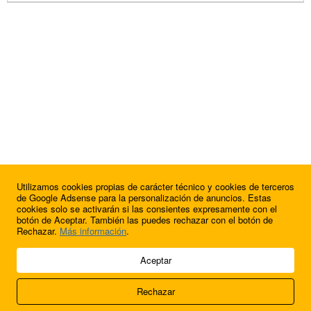
Utilizamos cookies propias de carácter técnico y cookies de terceros
de Google Adsense para la personalización de anuncios. Estas
cookies solo se activarán si las consientes expresamente con el
botón de Aceptar. También las puedes rechazar con el botón de
Rechazar.
Más información
.
© 2009 - 2026 Soluciones Corporativas IP, SL.
Aceptar
Todos los derechos reservados.
Rechazar
Aviso legal
Cookies
Acerca de nosotros
Contacto
Anúnciate en
FútbolBalear