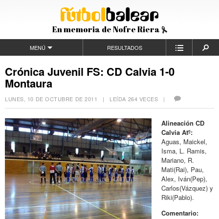
En memoria de Nofre Riera
MENÚ
RESULTADOS
Crónica Juvenil FS: CD Calvia 1-0
Montaura
LUNES, 10 DE OCTUBRE DE 2011
| LEÍDA 264 VECES |
Alineación CD
Calvia Atº:
Aguas, Maickel,
Isma, L. Ramis,
Mariano, R.
Mati(Rai), Pau,
Alex, Iván(Pep),
Carlos(Vázquez) y
Riki(Pablo).
Comentario: