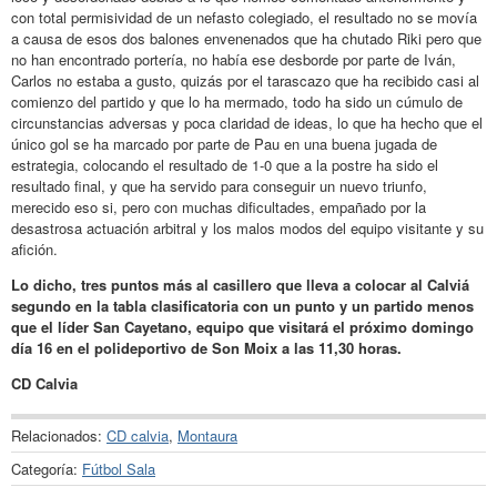
con total permisividad de un nefasto colegiado, el resultado no se movía
a causa de esos dos balones envenenados que ha chutado Riki pero que
no han encontrado portería, no había ese desborde por parte de Iván,
Carlos no estaba a gusto, quizás por el tarascazo que ha recibido casi al
comienzo del partido y que lo ha mermado, todo ha sido un cúmulo de
circunstancias adversas y poca claridad de ideas, lo que ha hecho que el
único gol se ha marcado por parte de Pau en una buena jugada de
estrategia, colocando el resultado de 1-0 que a la postre ha sido el
resultado final, y que ha servido para conseguir un nuevo triunfo,
merecido eso si, pero con muchas dificultades, empañado por la
desastrosa actuación arbitral y los malos modos del equipo visitante y su
afición.
Lo dicho, tres puntos más al casillero que lleva a colocar al Calviá
segundo en la tabla clasificatoria con un punto y un partido menos
que el líder San Cayetano, equipo que visitará el próximo domingo
día 16 en el polideportivo de Son Moix a las 11,30 horas.
CD Calvia
Relacionados:
CD calvia
,
Montaura
Categoría:
Fútbol Sala