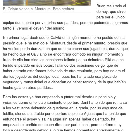
Buen resultado el
El Calvia vence al Montaura. Foto archivo
de hoy, que sirve
para ser el único
equipo que cuenta por victorias sus partidos, pero no podemos alegrarnos
tanto si vemos el devenir del mismo.
En primer lugar decir que el Calviá en ningún momento ha podido con la
presión que le ha metido el Montaura desde el primer minuto, presión que
ha venido por la dureza con que se empleaban sus jugadores, dureza que
ha hecho que el Calviá no se encontrara cómodo en ningún momento y
fruto de ello han sido las ocasiones fallada por su delantero Riki que ha
tenido el partido en sus botas, fallando dos ocasiones de gol que de
haber entrado estaríamos hablando de otro resultado, pero hoy no era el
día los jugadores del equipo local, pues les ha faltado esa pizca de
seguridad y tranquilidad que deberían de haber tenido y de la que habían
hecho gala en otros partidos..
Pero las cosas ya han empezado a pintar mal desde un principio y
veíamos como en el calentamiento el portero Dani ha tenido que retirarse
a los vestuarios debiendo de quedarse en la grada, por un esguince de
tobillo, siendo sustituido por el portero suplente Aguas que ha tenido que
enfundarse el jersey y salir a jugar sin apenas haber calentado, ha
empezado el partido con buen ritmo por parte local, pero un ritmo muy
loco y desordenado debido a lo que hemos comentado anteriormente y