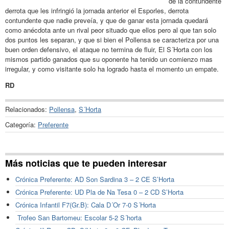
de la contundente
derrota que les infringió la jornada anterior el Esporles, derrota
contundente que nadie preveía, y que de ganar esta jornada quedará
como anécdota ante un rival peor situado que ellos pero al que tan solo
dos puntos les separan, y que si bien el Pollensa se caracteriza por una
buen orden defensivo, el ataque no termina de fluir, El S´Horta con los
mismos partido ganados que su oponente ha tenido un comienzo mas
irregular, y como visitante solo ha logrado hasta el momento un empate.
RD
Relacionados:
Pollensa
,
S´Horta
Categoría:
Preferente
Más noticias que te pueden interesar
Crónica Preferente: AD Son Sardina 3 – 2 CE S’Horta
Crónica Preferente: UD Pla de Na Tesa 0 – 2 CD S’Horta
Crónica Infantil F7(Gr.B): Cala D´Or 7-0 S´Horta
Trofeo San Bartomeu: Escolar 5-2 S´horta