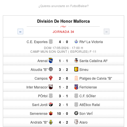
¿Quieres anunciarte en FutbolBalear?
División De Honor Mallorca
«
»
JORNADA 34
C.E. Esporles
4
-
0
Rtvº La Victoria
DOM 17/05/2026 - 17:00 H
CAMP MUN SON QUINT ( ESPORLES) F-11
Arenal
1
-
1
Santa Catalina Atº
Alcudia "B"
3
-
2
Sineu
Campos
2
-
0
Platges de Calvia "B"
Inter Manacor
1
-
2
Ferriolense
PÒrtol
3
-
1
C.F. SÓller
Sant Jordi
2
-
1
AtlÉtico Rafal
Serverense
10
-
0
Son VerÍ
Andratx "B"
4
-
2
Alaro