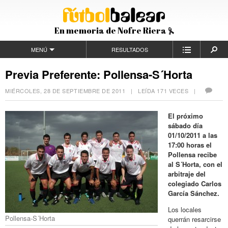
En memoria de Nofre Riera
MENÚ
RESULTADOS
Previa Preferente: Pollensa-S´Horta
MIÉRCOLES, 28 DE SEPTIEMBRE DE 2011
| LEÍDA 171 VECES |
El próximo
sábado día
01/10/2011 a las
17:00 horas el
Pollensa recibe
al S´Horta, con el
arbitraje del
colegiado Carlos
García Sánchez.
Los locales
Pollensa-S´Horta
querrán resarcirse