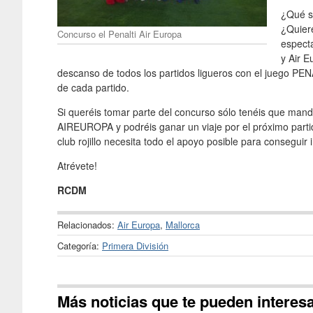
¿Qué s
¿Quiere
Concurso el Penalti Air Europa
espect
y Air E
descanso de todos los partidos ligueros con el juego P
de cada partido.
Si queréis tomar parte del concurso sólo tenéis que man
AIREUROPA y podréis ganar un viaje por el próximo partid
club rojillo necesita todo el apoyo posible para conseguir
Atrévete!
RCDM
Relacionados:
Air Europa
,
Mallorca
Categoría:
Primera División
Más noticias que te pueden interes