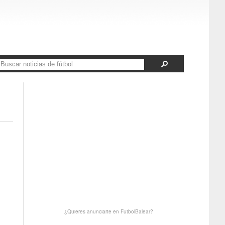
¿Quieres anunciarte en FutbolBalear?