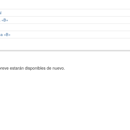
l
a «B»
ca «B»
reve estarán disponibles de nuevo.