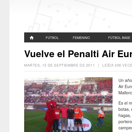
FÚTBOL
FEMENINO
FÚTBOL BASE
Vuelve el Penalti Air Eu
MARTES, 13 DE SEPTIEMBRE DE 2011
| LEÍDA 306 VE
Un año
Air Eur
Mallorc
Es el m
botas, 
hagas, 
portero
campeó