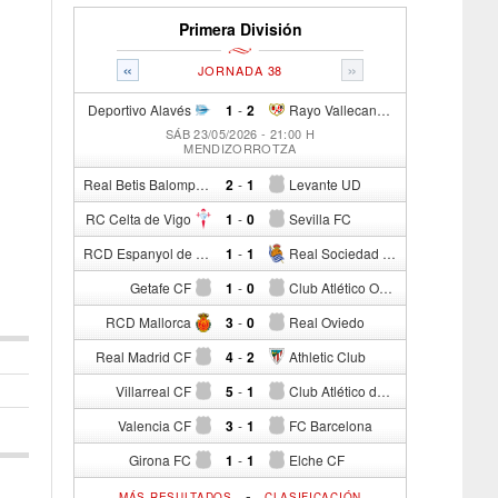
Primera División
«
»
JORNADA 38
Deportivo Alavés
1
-
2
Rayo Vallecano de Madrid
SÁB 23/05/2026 - 21:00 H
MENDIZORROTZA
Real Betis Balompié
2
-
1
Levante UD
RC Celta de Vigo
1
-
0
Sevilla FC
RCD Espanyol de Barcelona
1
-
1
Real Sociedad de Fútbol
Getafe CF
1
-
0
Club Atlético Osasuna
RCD Mallorca
3
-
0
Real Oviedo
Real Madrid CF
4
-
2
Athletic Club
Villarreal CF
5
-
1
Club Atlético de Madrid
Valencia CF
3
-
1
FC Barcelona
Girona FC
1
-
1
Elche CF
-
MÁS RESULTADOS
CLASIFICACIÓN