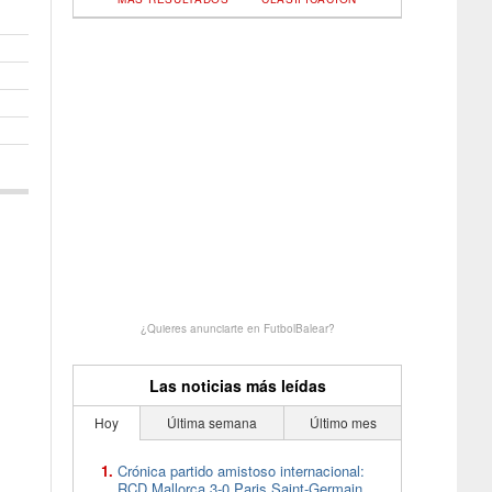
¿Quieres anunciarte en FutbolBalear?
Las noticias más leídas
Hoy
Última semana
Último mes
Crónica partido amistoso internacional:
RCD Mallorca 3-0 Paris Saint-Germain