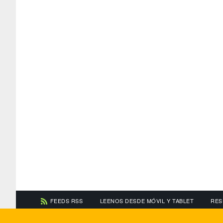
FEEDS RSS
LEENOS DESDE MÓVIL Y TABLET
RES