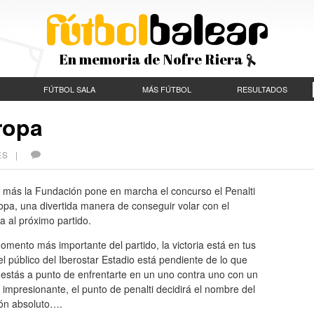
En memoria de Nofre Riera
FÚTBOL SALA
MÁS FÚTBOL
RESULTADOS
ropa
CES |
 más la Fundación pone en marcha el concurso el Penalti
opa, una divertida manera de conseguir volar con el
a al próximo partido.
omento más importante del partido, la victoria está en tus
el público del Iberostar Estadio está pendiente de lo que
estás a punto de enfrentarte en un uno contra uno con un
 impresionante, el punto de penalti decidirá el nombre del
n absoluto….