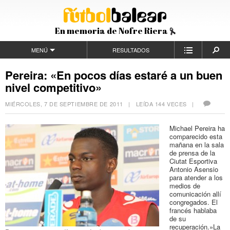
En memoria de Nofre Riera
MENÚ
RESULTADOS
Pereira: «En pocos días estaré a un buen
nivel competitivo»
MIÉRCOLES, 7 DE SEPTIEMBRE DE 2011
| LEÍDA 144 VECES |
Michael Pereira ha
comparecido esta
mañana en la sala
de prensa de la
Ciutat Esportiva
Antonio Asensio
para atender a los
medios de
comunicación allí
congregados. El
francés hablaba
de su
recuperación.»La