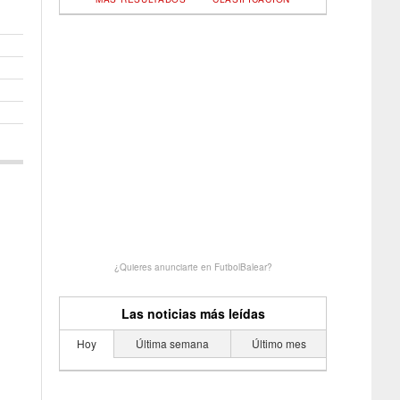
¿Quieres anunciarte en FutbolBalear?
Las noticias más leídas
Hoy
Última semana
Último mes