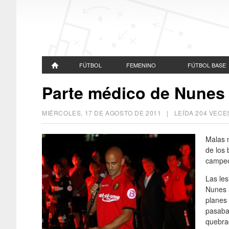
FÚTBOL
FEMENINO
FÚTBOL BASE
Parte médico de Nunes
MIÉRCOLES, 17 DE AGOSTO DE 2011
| LEÍDA 204 VEC
Malas n
de los 
campeo
Las le
Nunes a
planes 
pasaba
quebra