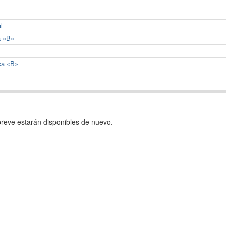
l
a «B»
ca «B»
reve estarán disponibles de nuevo.