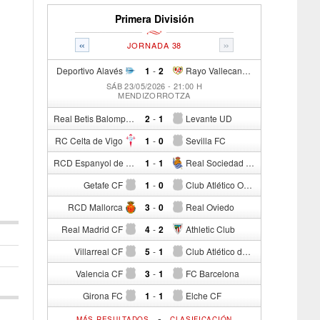
Primera División
«
»
JORNADA 38
Deportivo Alavés
1
-
2
Rayo Vallecano de Madrid
SÁB 23/05/2026 - 21:00 H
MENDIZORROTZA
Real Betis Balompié
2
-
1
Levante UD
RC Celta de Vigo
1
-
0
Sevilla FC
RCD Espanyol de Barcelona
1
-
1
Real Sociedad de Fútbol
Getafe CF
1
-
0
Club Atlético Osasuna
RCD Mallorca
3
-
0
Real Oviedo
Real Madrid CF
4
-
2
Athletic Club
Villarreal CF
5
-
1
Club Atlético de Madrid
Valencia CF
3
-
1
FC Barcelona
Girona FC
1
-
1
Elche CF
-
MÁS RESULTADOS
CLASIFICACIÓN