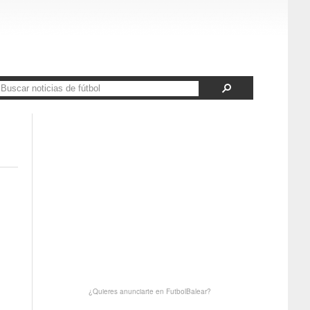
¿Quieres anunciarte en FutbolBalear?