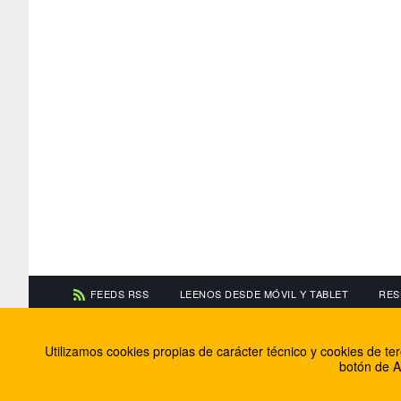
FEEDS RSS
LEENOS DESDE MÓVIL Y TABLET
RES
CONTACTA CON NOSOTROS
ACERCA DE NOSOTR
Utilizamos cookies propias de carácter técnico y cookies de t
Información de contacto
El equipo de FútbolBa
botón de A
Anúnciate en FútbolBalear
Soluciones Corporativ
Colabora con nosotros
Canal ético