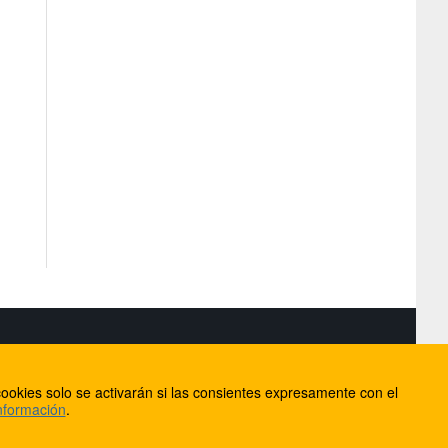
S
ookies solo se activarán si las consientes expresamente con el
lorca
nformación
.
ios