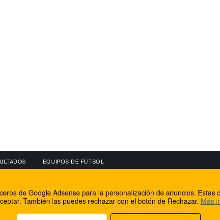
ULTADOS
EQUIPOS DE FÚTBOL
OS
CONECTA CON NOSOTROS
OTROS SERVICIO
erceros de Google Adsense para la personalización de anuncios. Estas c
lear
Facebook
Internet Rural Mal
ceptar. También las puedes rechazar con el botón de Rechazar.
Más i
as IP
Twitter
Registro de domin