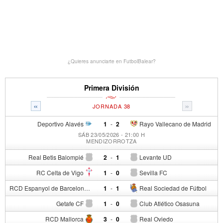
¿Quieres anunciarte en FutbolBalear?
Primera División
«
»
JORNADA 38
Deportivo Alavés
1
-
2
Rayo Vallecano de Madrid
SÁB 23/05/2026 - 21:00 H
MENDIZORROTZA
Real Betis Balompié
2
-
1
Levante UD
RC Celta de Vigo
1
-
0
Sevilla FC
RCD Espanyol de Barcelona
1
-
1
Real Sociedad de Fútbol
Getafe CF
1
-
0
Club Atlético Osasuna
RCD Mallorca
3
-
0
Real Oviedo