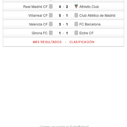
Real Madrid CF
4
-
2
Athletic Club
Villarreal CF
5
-
1
Club Atlético de Madrid
Valencia CF
3
-
1
FC Barcelona
Girona FC
1
-
1
Elche CF
-
MÁS RESULTADOS
CLASIFICACIÓN
¿Quieres anunciarte en FutbolBalear?