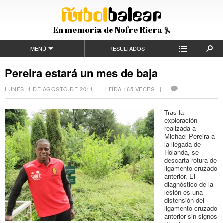
En memoria de Nofre Riera
MENÚ
RESULTADOS
Pereira estará un mes de baja
LUNES, 1 DE AGOSTO DE 2011
| LEÍDA 165 VECES |
Tras la
exploración
realizada a
Michael Pereira a
la llegada de
Holanda, se
descarta rotura de
ligamento cruzado
anterior. El
diagnóstico de la
lesión es una
distensión del
ligamento cruzado
anterior sin signos