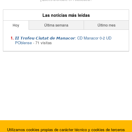
Las noticias más leídas
Hoy
Última semana
Último mes
𝙄𝙄 𝙏𝙧𝙤𝙛𝙚𝙪 𝘾𝙞𝙪𝙩𝙖𝙩 𝙙𝙚 𝙈𝙖𝙣𝙖𝙘𝙤𝙧: CD Manacor 0-2 UD
POblense
- 71 visitas
Utilizamos cookies propias de carácter técnico y cookies de terceros