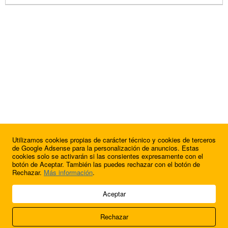
Utilizamos cookies propias de carácter técnico y cookies de terceros
de Google Adsense para la personalización de anuncios. Estas
cookies solo se activarán si las consientes expresamente con el
botón de Aceptar. También las puedes rechazar con el botón de
Rechazar.
Más información
.
© 2009 - 2026 Soluciones Corporativas IP, SL.
Aceptar
Todos los derechos reservados.
Rechazar
Aviso legal
Cookies
Acerca de nosotros
Contacto
Anúnciate en
FútbolBalear