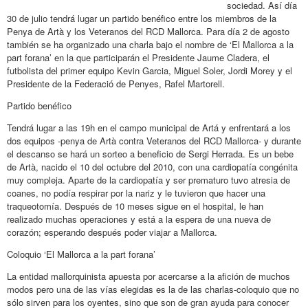
sociedad. Así día
30 de julio tendrá lugar un partido benéfico entre los miembros de la
Penya de Artà y los Veteranos del RCD Mallorca. Para día 2 de agosto
también se ha organizado una charla bajo el nombre de ‘El Mallorca a la
part forana’ en la que participarán el Presidente Jaume Cladera, el
futbolista del primer equipo Kevin Garcia, Miguel Soler, Jordi Morey y el
Presidente de la Federació de Penyes, Rafel Martorell.
Partido benéfico
Tendrá lugar a las 19h en el campo municipal de Artá y enfrentará a los
dos equipos -penya de Artà contra Veteranos del RCD Mallorca- y durante
el descanso se hará un sorteo a beneficio de Sergi Herrada. Es un bebe
de Artà, nacido el 10 del octubre del 2010, con una cardiopatía congénita
muy compleja. Aparte de la cardiopatía y ser prematuro tuvo atresia de
coanes, no podía respirar por la nariz y le tuvieron que hacer una
traqueotomía. Después de 10 meses sigue en el hospital, le han
realizado muchas operaciones y está a la espera de una nueva de
corazón; esperando después poder viajar a Mallorca.
Coloquio ‘El Mallorca a la part forana’
La entidad mallorquinista apuesta por acercarse a la afición de muchos
modos pero una de las vías elegidas es la de las charlas-coloquio que no
sólo sirven para los oyentes, sino que son de gran ayuda para conocer