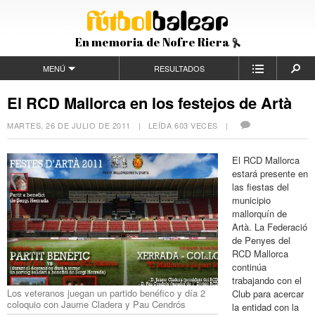
En memoria de Nofre Riera
MENÚ
RESULTADOS
El RCD Mallorca en los festejos de Artà
MARTES, 26 DE JULIO DE 2011
| LEÍDA 603 VECES |
El RCD Mallorca
estará presente en
las fiestas del
municipio
mallorquín de
Artà. La Federació
de Penyes del
RCD Mallorca
continúa
trabajando con el
Los veteranos juegan un partido benéfico y día 2
Club para acercar
coloquio con Jaume Cladera y Pau Cendrós
la entidad con la