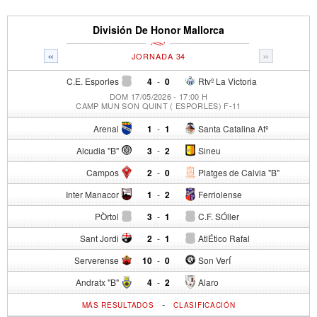
División De Honor Mallorca
«
»
JORNADA 34
C.E. Esporles
4
-
0
Rtvº La Victoria
DOM 17/05/2026 - 17:00 H
CAMP MUN SON QUINT ( ESPORLES) F-11
Arenal
1
-
1
Santa Catalina Atº
Alcudia "B"
3
-
2
Sineu
Campos
2
-
0
Platges de Calvia "B"
Inter Manacor
1
-
2
Ferriolense
PÒrtol
3
-
1
C.F. SÓller
Sant Jordi
2
-
1
AtlÉtico Rafal
Serverense
10
-
0
Son VerÍ
Andratx "B"
4
-
2
Alaro
-
MÁS RESULTADOS
CLASIFICACIÓN