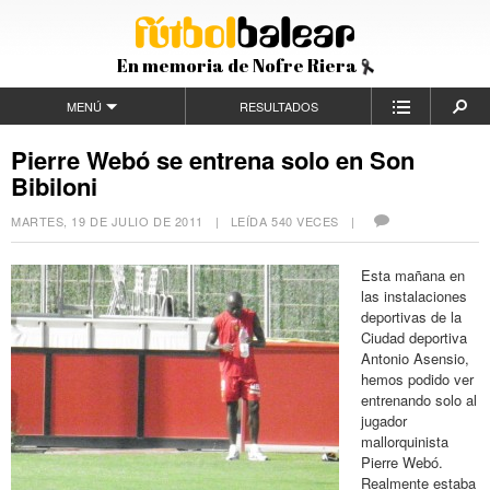
En memoria de Nofre Riera
MENÚ
RESULTADOS
Pierre Webó se entrena solo en Son
Bibiloni
MARTES, 19 DE JULIO DE 2011
| LEÍDA 540 VECES |
Esta mañana en
las instalaciones
deportivas de la
Ciudad deportiva
Antonio Asensio,
hemos podido ver
entrenando solo al
jugador
mallorquinista
Pierre Webó.
Realmente estaba