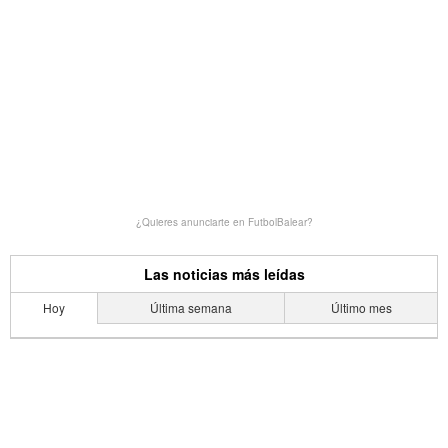
¿Quieres anunciarte en FutbolBalear?
Las noticias más leídas
Hoy
Última semana
Último mes