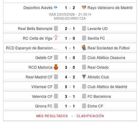
Deportivo Alavés
1
-
2
Rayo Vallecano de Madrid
SÁB 23/05/2026 - 21:00 H
MENDIZORROTZA
Real Betis Balompié
2
-
1
Levante UD
RC Celta de Vigo
1
-
0
Sevilla FC
RCD Espanyol de Barcelona
1
-
1
Real Sociedad de Fútbol
Getafe CF
1
-
0
Club Atlético Osasuna
RCD Mallorca
3
-
0
Real Oviedo
Real Madrid CF
4
-
2
Athletic Club
Villarreal CF
5
-
1
Club Atlético de Madrid
Valencia CF
3
-
1
FC Barcelona
Girona FC
1
-
1
Elche CF
-
MÁS RESULTADOS
CLASIFICACIÓN