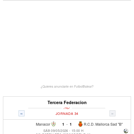
¿Quieres anunciarte en FutbolBalear?
Tercera Federacion
«
»
JORNADA 34
Manacor
1
-
1
R.C.D. Mallorca Sad "B"
SÁB 09/05/2026 - 15:00 H