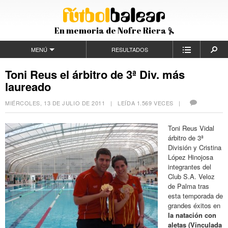
En memoria de Nofre Riera
MENÚ
RESULTADOS
Toni Reus el árbitro de 3ª Div. más
laureado
MIÉRCOLES, 13 DE JULIO DE 2011
| LEÍDA 1.569 VECES |
Toni Reus Vidal
árbitro de 3ª
División y Cristina
López Hinojosa
integrantes del
Club S.A. Veloz
de Palma tras
esta temporada de
grandes éxitos en
la natación con
aletas (Vinculada