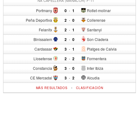
NA CAPELLERA (MANACOR) F-11
Portmany
0
-
1
Rotlet-molinar
Peña Deportiva
2
-
0
Collerense
Felanitx
2
-
1
Santanyi
Binissalem
2
-
0
Son Cladera
Cardassar
3
-
1
Platges de Calvia
Llosetense
2
-
2
Formentera
Constancia
3
-
0
Inter Ibiza
CE Mercadal
3
-
2
Alcudia
-
MÁS RESULTADOS
CLASIFICACIÓN