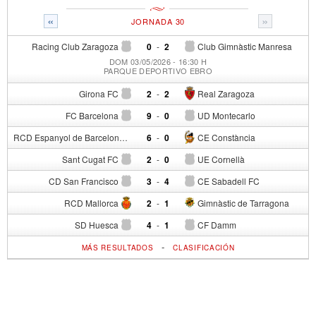
«
»
JORNADA 30
Racing Club Zaragoza
0
-
2
Club Gimnàstic Manresa
DOM 03/05/2026 - 16:30 H
PARQUE DEPORTIVO EBRO
Girona FC
2
-
2
Real Zaragoza
FC Barcelona
9
-
0
UD Montecarlo
RCD Espanyol de Barcelona
6
-
0
CE Constància
Sant Cugat FC
2
-
0
UE Cornellà
CD San Francisco
3
-
4
CE Sabadell FC
RCD Mallorca
2
-
1
Gimnàstic de Tarragona
SD Huesca
4
-
1
CF Damm
-
MÁS RESULTADOS
CLASIFICACIÓN