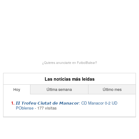
¿Quieres anunciarte en FutbolBalear?
Las noticias más leídas
Hoy
Última semana
Último mes
𝙄𝙄 𝙏𝙧𝙤𝙛𝙚𝙪 𝘾𝙞𝙪𝙩𝙖𝙩 𝙙𝙚 𝙈𝙖𝙣𝙖𝙘𝙤𝙧: CD Manacor 0-2 UD
POblense
- 177 visitas