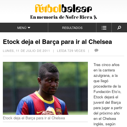
En memoria de Nofre Riera
MENÚ
RESULTADOS
Etock deja el Barça para ir al Chelsea
LUNES, 11 DE JULIO DE 2011
| LEÍDA 729 VECES |
Tras cinco años
en la cantera
azulgrana, a la
que llegó
procedente de la
Fundación Eto’o,
Etock dejará el
juvenil del Barça
para jugar a partir
del próximo año
Etock deja el Barça para ir al Chelsea
en el Chelsea
inglés, según