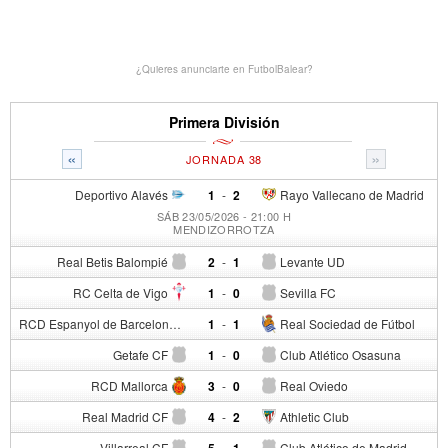
¿Quieres anunciarte en FutbolBalear?
Primera División
«
»
JORNADA 38
Deportivo Alavés
1
-
2
Rayo Vallecano de Madrid
SÁB 23/05/2026 - 21:00 H
MENDIZORROTZA
Real Betis Balompié
2
-
1
Levante UD
RC Celta de Vigo
1
-
0
Sevilla FC
RCD Espanyol de Barcelona
1
-
1
Real Sociedad de Fútbol
Getafe CF
1
-
0
Club Atlético Osasuna
RCD Mallorca
3
-
0
Real Oviedo
Real Madrid CF
4
-
2
Athletic Club
Villarreal CF
5
-
1
Club Atlético de Madrid