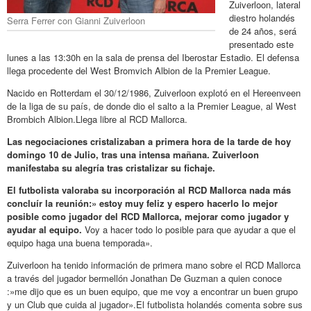
Zuiverloon, lateral
diestro holandés
Serra Ferrer con Gianni Zuiverloon
de 24 años, será
presentado este
lunes a las 13:30h en la sala de prensa del Iberostar Estadio. El defensa
llega procedente del West Bromvich Albion de la Premier League.
Nacido en Rotterdam el 30/12/1986, Zuiverloon explotó en el Hereenveen
de la liga de su país, de donde dio el salto a la Premier League, al West
Brombich Albion.Llega libre al RCD Mallorca.
Las negociaciones cristalizaban a primera hora de la tarde de hoy
domingo 10 de Julio, tras una intensa mañana. Zuiverloon
manifestaba su alegría tras cristalizar su fichaje.
El futbolista valoraba su incorporación al RCD Mallorca nada más
concluír la reunión:» estoy muy feliz y espero hacerlo lo mejor
posible como jugador del RCD Mallorca, mejorar como jugador y
ayudar al equipo.
Voy a hacer todo lo posible para que ayudar a que el
equipo haga una buena temporada».
Zuiverloon ha tenido información de primera mano sobre el RCD Mallorca
a través del jugador bermellón Jonathan De Guzman a quien conoce
:»me dijo que es un buen equipo, que me voy a encontrar un buen grupo
y un Club que cuida al jugador».El futbolista holandés comenta sobre sus