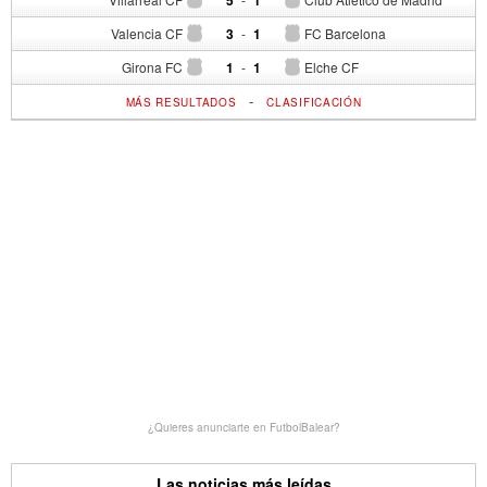
Valencia CF
3
-
1
FC Barcelona
Girona FC
1
-
1
Elche CF
-
MÁS RESULTADOS
CLASIFICACIÓN
¿Quieres anunciarte en FutbolBalear?
Las noticias más leídas