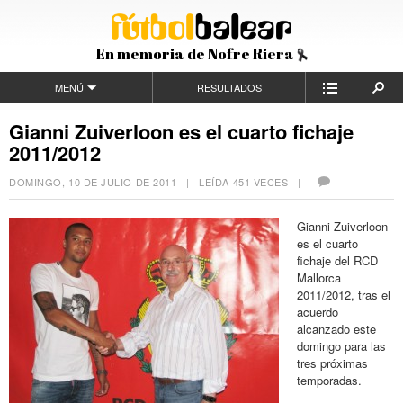
En memoria de Nofre Riera
MENÚ
RESULTADOS
Gianni Zuiverloon es el cuarto fichaje
2011/2012
DOMINGO, 10 DE JULIO DE 2011
| LEÍDA 451 VECES |
Gianni Zuiverloon
es el cuarto
fichaje del RCD
Mallorca
2011/2012, tras el
acuerdo
alcanzado este
domingo para las
tres próximas
temporadas.