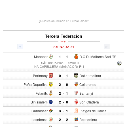
¿Quieres anunciarte en FutbolBalear?
Tercera Federacion
«
»
JORNADA 34
Manacor
1
-
1
R.C.D. Mallorca Sad "B"
SÁB 09/05/2026 - 15:00 H
NA CAPELLERA (MANACOR) F-11
Portmany
0
-
1
Rotlet-molinar
Peña Deportiva
2
-
0
Collerense
Felanitx
2
-
1
Santanyi
Binissalem
2
-
0
Son Cladera
Cardassar
3
-
1
Platges de Calvia
Llosetense
2
-
2
Formentera