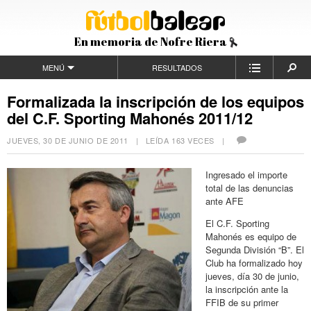
En memoria de Nofre Riera
MENÚ
RESULTADOS
Formalizada la inscripción de los equipos
del C.F. Sporting Mahonés 2011/12
JUEVES, 30 DE JUNIO DE 2011
| LEÍDA 163 VECES |
Ingresado el importe
total de las denuncias
ante AFE
El C.F. Sporting
Mahonés es equipo de
Segunda División “B”. El
Club ha formalizado hoy
jueves, día 30 de junio,
la inscripción ante la
FFIB de su primer