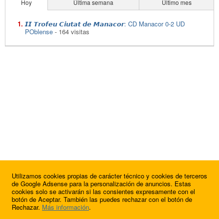
Hoy
Última semana
Último mes
𝙄𝙄 𝙏𝙧𝙤𝙛𝙚𝙪 𝘾𝙞𝙪𝙩𝙖𝙩 𝙙𝙚 𝙈𝙖𝙣𝙖𝙘𝙤𝙧: CD Manacor 0-2 UD
POblense
- 164 visitas
Utilizamos cookies propias de carácter técnico y cookies de terceros
de Google Adsense para la personalización de anuncios. Estas
cookies solo se activarán si las consientes expresamente con el
botón de Aceptar. También las puedes rechazar con el botón de
Rechazar.
Más información
.