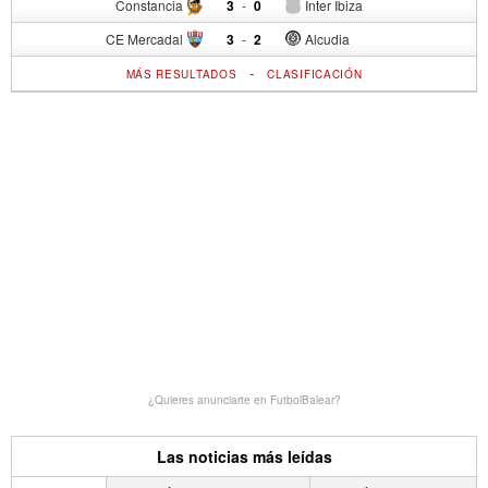
Constancia
3
-
0
Inter Ibiza
CE Mercadal
3
-
2
Alcudia
-
MÁS RESULTADOS
CLASIFICACIÓN
¿Quieres anunciarte en FutbolBalear?
Las noticias más leídas