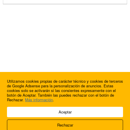
Utilizamos cookies propias de carácter técnico y cookies de terceros
de Google Adsense para la personalización de anuncios. Estas
cookies solo se activarán si las consientes expresamente con el
botón de Aceptar. También las puedes rechazar con el botón de
Rechazar.
Más información
.
© 2009 - 2026 Soluciones Corporativas IP, SL.
Aceptar
Todos los derechos reservados.
Rechazar
Aviso legal
Cookies
Acerca de nosotros
Contacto
Anúnciate en