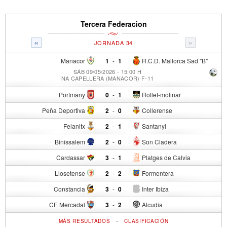
Tercera Federacion
«
»
JORNADA 34
Manacor
1
-
1
R.C.D. Mallorca Sad "B"
SÁB 09/05/2026 - 15:00 H
NA CAPELLERA (MANACOR) F-11
Portmany
0
-
1
Rotlet-molinar
Peña Deportiva
2
-
0
Collerense
Felanitx
2
-
1
Santanyi
Binissalem
2
-
0
Son Cladera
Cardassar
3
-
1
Platges de Calvia
Llosetense
2
-
2
Formentera
Constancia
3
-
0
Inter Ibiza
CE Mercadal
3
-
2
Alcudia
-
MÁS RESULTADOS
CLASIFICACIÓN