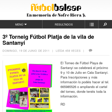
En memoria de Nofre Riera
MENÚ
RESULTADOS
3º Torneig Fútbol Platja de la vila de
Santanyí
DOMINGO, 19 DE JUNIO DE 2011
| LEÍDA 458 VECES |
El Torneo de Fútbol Playa de
Santanyi se celebrará el próximo
9 y 10 de Julio en Cala Santanyi.
Para Inscripciones y más
información lo podéis hacer al tel.
665985526 o ampliando el cartel
del torneo, donde tenéis toda la
información.
RD