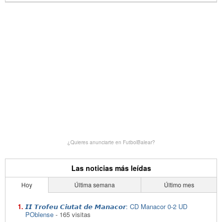
¿Quieres anunciarte en FutbolBalear?
Las noticias más leídas
Hoy
Última semana
Último mes
𝙄𝙄 𝙏𝙧𝙤𝙛𝙚𝙪 𝘾𝙞𝙪𝙩𝙖𝙩 𝙙𝙚 𝙈𝙖𝙣𝙖𝙘𝙤𝙧: CD Manacor 0-2 UD
POblense
- 165 visitas