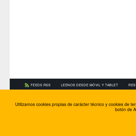
FEEDS RSS
LEENOS DESDE MÓVIL Y TABLET
RES
CONTACTA CON NOSOTROS
ACERCA DE NOSOTR
Utilizamos cookies propias de carácter técnico y cookies de t
Información de contacto
El equipo de FútbolBa
botón de A
Anúnciate en FútbolBalear
Soluciones Corporativ
Colabora con nosotros
Canal ético
© 2009 - 2026 Soluciones Corporativas IP, SL.
Todos los de