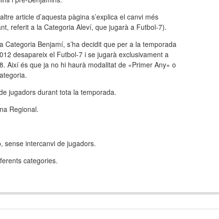
altre article d’aquesta pàgina s’explica el canvi més
nt, referit a la Categoria Aleví, que jugarà a Futbol-7).
a Categoria Benjamí, s’ha decidit que per a la temporada
12 desapareix el Futbol-7 i se jugarà exclusivament a
8. Així és que ja no hi haurà modalitat de «Primer Any» o
ategoria.
 de jugadors durant tota la temporada.
ona Regional.
, sense intercanvi de jugadors.
iferents categories.