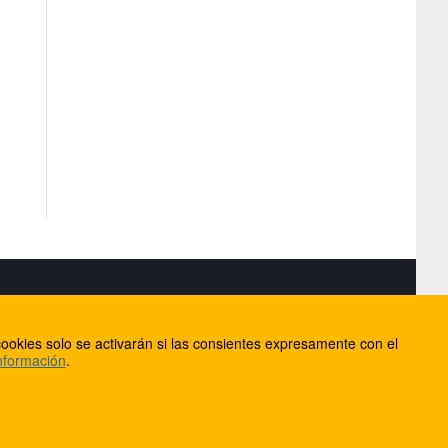
S
ookies solo se activarán si las consientes expresamente con el
lorca
nformación
.
ios
ntacto
Anúnciate en FútbolBalear