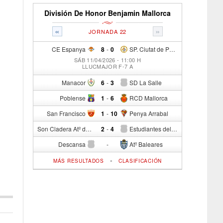
División De Honor Benjamin Mallorca
«
»
JORNADA 22
CE Espanya
8
-
0
SP. Ciutat de Palma
SÁB 11/04/2026 - 11:00 H
LLUCMAJOR F-7 A
Manacor
6
-
3
SD La Salle
Poblense
1
-
6
RCD Mallorca
San Francisco
1
-
10
Penya Arrabal
Son Cladera Atº del S.c.
2
-
4
Estudiantes del Cide
Descansa
-
Atº Baleares
-
MÁS RESULTADOS
CLASIFICACIÓN