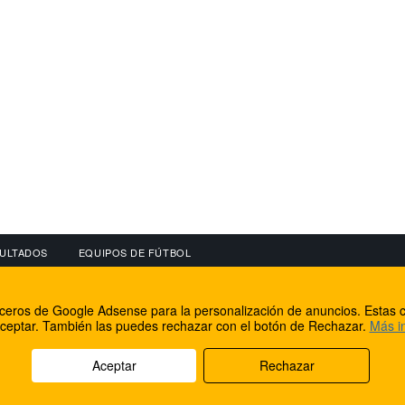
ULTADOS
EQUIPOS DE FÚTBOL
OS
CONECTA CON NOSOTROS
OTROS SERVICIO
erceros de Google Adsense para la personalización de anuncios. Estas c
lear
Facebook
Internet Rural Mal
ceptar. También las puedes rechazar con el botón de Rechazar.
Más i
as IP
Twitter
Registro de domin
Aceptar
Rechazar
rechos reservados.
Aviso legal
Cookies
Acerca de nosotros
Co