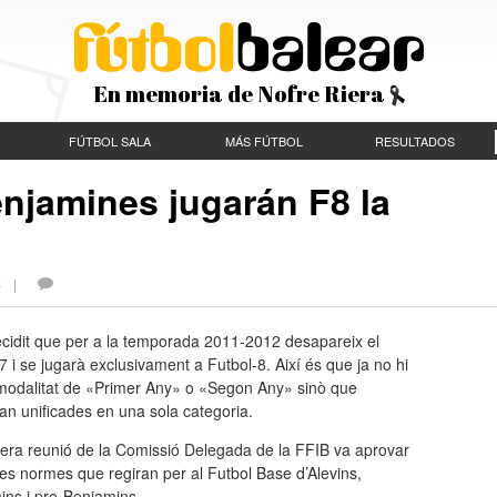
En memoria de Nofre Riera
FÚTBOL SALA
MÁS FÚTBOL
RESULTADOS
njamines jugarán F8 la
ES |
ecidit que per a la temporada 2011-2012 desapareix el
7 i se jugarà exclusivament a Futbol-8. Així és que ja no hi
modalitat de «Primer Any» o «Segon Any» sinò que
n unificades en una sola categoria.
rera reunió de la Comissió Delegada de la FFIB va aprovar
es normes que regiran per al Futbol Base d’Alevins,
ins i pre-Benjamins.