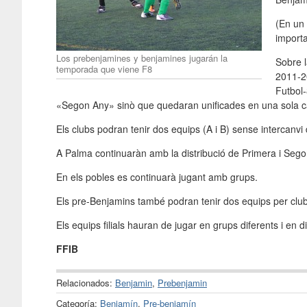
(En un 
importa
Los prebenjamines y benjamines jugarán la
Sobre l
temporada que viene F8
2011-20
Futbol-
«Segon Any» sinò que quedaran unificades en una sola c
Els clubs podran tenir dos equips (A i B) sense intercanvi
A Palma continuaràn amb la distribució de Primera i Seg
En els pobles es continuarà jugant amb grups.
Els pre-Benjamins també podran tenir dos equips per club
Els equips filials hauran de jugar en grups diferents i en d
FFIB
Relacionados:
Benjamin
,
Prebenjamin
Categoría:
Benjamín
,
Pre-benjamín