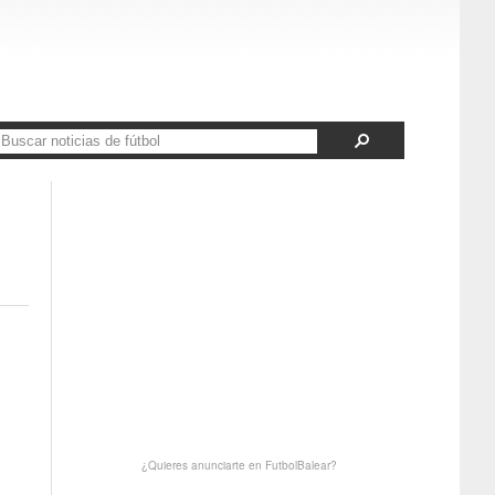
¿Quieres anunciarte en FutbolBalear?