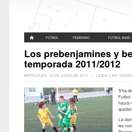
FÚTBOL
FEMENINO
FÚTBOL BASE
Los prebenjamines y be
temporada 2011/2012
MIÉRCOLES, 15 DE JUNIO DE 2011
| LEÍDA 1.801 VEC
S’ha d
Futbol-
haurà 
quedara
La dar
les nov
Benjam