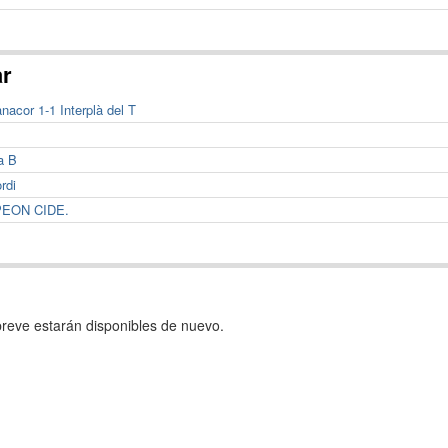
ar
nacor 1-1 Interplà del T
a B
rdi
PEON CIDE.
reve estarán disponibles de nuevo.