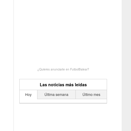
¿Quieres anunciarte en FutbolBalear?
Las noticias más leídas
Hoy
Última semana
Último mes