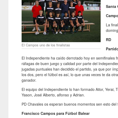
Santa 
Camp
La fina
domingo
RD
El Campos uno de los finalistas
Partid
El Independiente ha caído derrotado hoy en semifinales fr
ráfagas de buen juego y calidad por parte del Independi
jugadas puntuales han decidido el partido, ya que por ím
los dos, pero el fútbol es así, lo que unas veces te da otr
ganador.
El equipo del Independiente lo han formado Aitor, Yerai, T
Yason, José Alberto, alfonso y Adrian.
PD Chavales os esperan buenos momentos sen esto del fú
Francisco Campos para Fútbol Balear