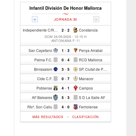
Infantil División De Honor Mallorca
«
»
JORNADA 30
Independiente C/R
2
-
2
Constancia
DOM 24/05/2026 - 12:15 H
ANTONIANA F-11
San Cayetano
1
-
3
Penya Arrabal
Palma F.C.
0
-
4
RCD Mallorca
Binissalem
3
-
5
SP. Ciutat de Palma
Cide C.F.
0
-
7
Manacor
Poblense
4
-
1
Campos
Atº Baleares
5
-
3
S D La Salle Atº
Rtvº. Son Caliu
4
-
0
Ferriolense
-
MÁS RESULTADOS
CLASIFICACIÓN