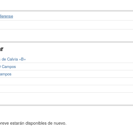
llerense
ar
s de Calvia «B»
CD Campos
.Campos
reve estarán disponibles de nuevo.