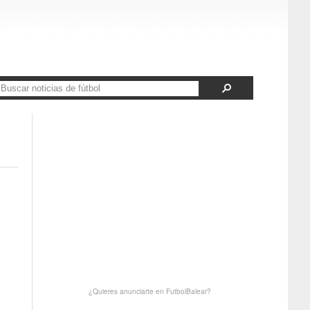
¿Quieres anunciarte en FutbolBalear?