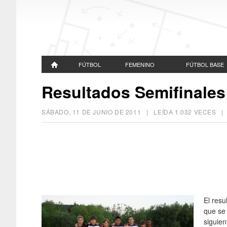
FÚTBOL
FEMENINO
FÚTBOL BASE
Resultados Semifinales 
SÁBADO, 11 DE JUNIO DE 2011
| LEÍDA 1.032 VECES 
El resu
que se 
siguien