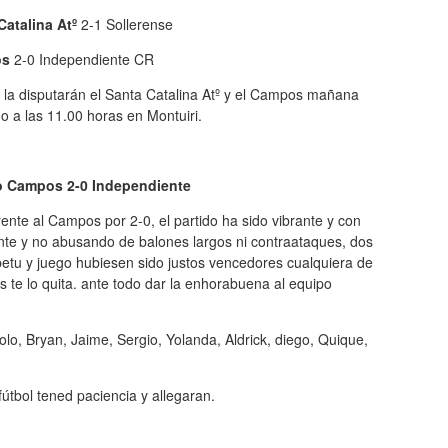
Catalina Atº
2-1 Sollerense
os
2-0 Independiente CR
l la disputarán el Santa Catalina Atº y el Campos mañana
 a las 11.00 horas en Montuiri.
o Campos 2-0 Independiente
ente al Campos por 2-0, el partido ha sido vibrante y con
ente y no abusando de balones largos ni contraataques, dos
petu y juego hubiesen sido justos vencedores cualquiera de
as te lo quita. ante todo dar la enhorabuena al equipo
olo, Bryan, Jaime, Sergio, Yolanda, Aldrick, diego, Quique,
tbol tened paciencia y allegaran.