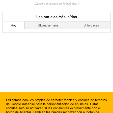
¿Quieres anunciarte en FutbolBalear?
Las noticias más leídas
Hoy
Última semana
Último mes
Utilizamos cookies propias de carácter técnico y cookies de terceros
de Google Adsense para la personalización de anuncios. Estas
cookies solo se activarán si las consientes expresamente con el
botón de Aceptar. También las puedes rechazar con el botón de