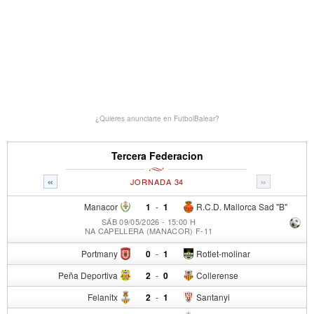
¿Quieres anunciarte en FutbolBalear?
Tercera Federacion
«
»
JORNADA 34
Manacor
1
-
1
R.C.D. Mallorca Sad "B"
SÁB 09/05/2026 - 15:00 H
NA CAPELLERA (MANACOR) F-11
Portmany
0
-
1
Rotlet-molinar
Peña Deportiva
2
-
0
Collerense
Felanitx
2
-
1
Santanyi