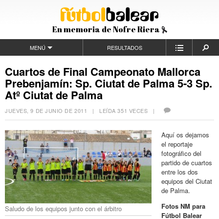
En memoria de Nofre Riera
MENÚ
RESULTADOS
Cuartos de Final Campeonato Mallorca
Prebenjamín: Sp. Ciutat de Palma 5-3 Sp.
Atº Ciutat de Palma
JUEVES, 9 DE JUNIO DE 2011
| LEÍDA 351 VECES |
Aquí os dejamos
el reportaje
fotográfico del
partido de cuartos
entre los dos
equipos del Ciutat
de Palma.
Fotos NM para
Saludo de los equipos junto con el árbitro
Fútbol Balear