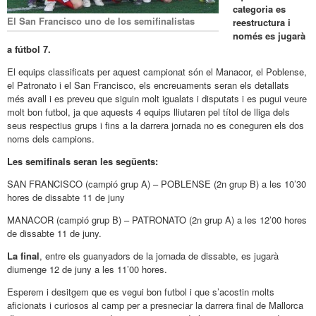
categoria es
El San Francisco uno de los semifinalistas
reestructura i
només es jugarà
a fútbol 7.
El equips classificats per aquest campionat són el Manacor, el Poblense,
el Patronato i el San Francisco, els encreuaments seran els detallats
més avall i es preveu que siguin molt igualats i disputats i es pugui veure
molt bon futbol, ja que aquests 4 equips lliutaren pel títol de lliga dels
seus respectius grups i fins a la darrera jornada no es coneguren els dos
noms dels campions.
Les semifinals seran les següents:
SAN FRANCISCO (campió grup A) – POBLENSE (2n grup B) a les 10’30
hores de dissabte 11 de juny
MANACOR (campió grup B) – PATRONATO (2n grup A) a les 12’00 hores
de dissabte 11 de juny.
La final
, entre els guanyadors de la jornada de dissabte, es jugarà
diumenge 12 de juny a les 11’00 hores.
Esperem i desitgem que es vegui bon futbol i que s’acostin molts
aficionats i curiosos al camp per a presneciar la darrera final de Mallorca