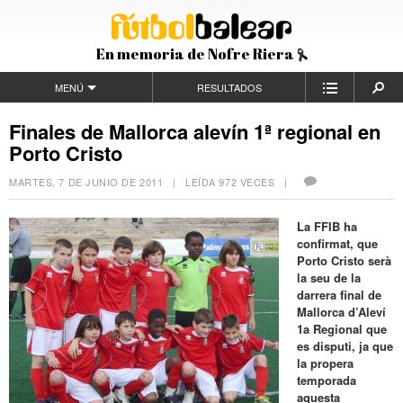
En memoria de Nofre Riera
MENÚ
RESULTADOS
Finales de Mallorca alevín 1ª regional en
Porto Cristo
MARTES, 7 DE JUNIO DE 2011
| LEÍDA 972 VECES |
La FFIB ha
confirmat, que
Porto Cristo serà
la seu de la
darrera final de
Mallorca d’Aleví
1a Regional que
es disputi, ja que
la propera
temporada
aquesta