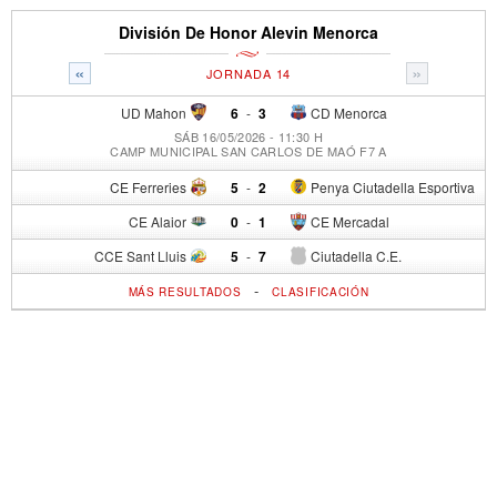
División De Honor Alevin Menorca
«
»
JORNADA 14
UD Mahon
6
-
3
CD Menorca
SÁB 16/05/2026 - 11:30 H
CAMP MUNICIPAL SAN CARLOS DE MAÓ F7 A
CE Ferreries
5
-
2
Penya Ciutadella Esportiva
CE Alaior
0
-
1
CE Mercadal
CCE Sant Lluis
5
-
7
Ciutadella C.E.
-
MÁS RESULTADOS
CLASIFICACIÓN