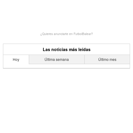
¿Quieres anunciarte en FutbolBalear?
Las noticias más leídas
Hoy
Última semana
Último mes