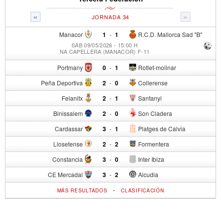
«
»
JORNADA 34
Manacor
1
-
1
R.C.D. Mallorca Sad "B"
SÁB 09/05/2026 - 15:00 H
NA CAPELLERA (MANACOR) F-11
Portmany
0
-
1
Rotlet-molinar
Peña Deportiva
2
-
0
Collerense
Felanitx
2
-
1
Santanyi
Binissalem
2
-
0
Son Cladera
Cardassar
3
-
1
Platges de Calvia
Llosetense
2
-
2
Formentera
Constancia
3
-
0
Inter Ibiza
CE Mercadal
3
-
2
Alcudia
-
MÁS RESULTADOS
CLASIFICACIÓN