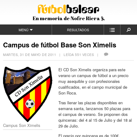
En memoria de Nofre Riera
MENÚ
RESULTADOS
Campus de fútbol Base Son Ximelis
MARTES, 31 DE MAYO DE 2011
| LEÍDA 551 VECES |
El CD Son Ximelis organiza para este
verano un campus de fútbol a un precio
muy asequible y con profesionales
cualificados, en el campo municipal de
Son Roca.
Tras llenar las plazas disponibles en
semana santa, lanzamos 50 plazas para
el campus de verano. Se proponen dos
quincenas: del 4 al 15 de Julio y del 18 al
Campus Son Ximelis
29 de Julio.
El precio por quincena es de 100€,