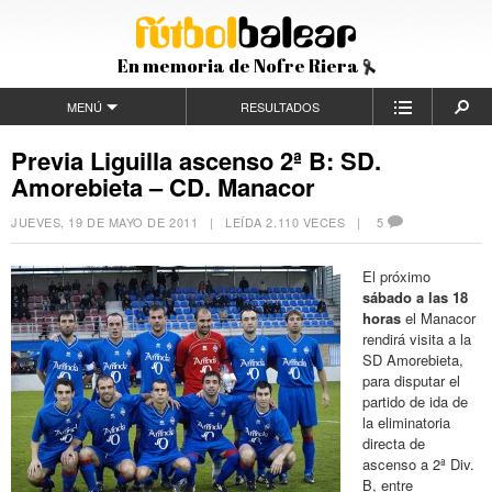
En memoria de Nofre Riera
MENÚ
RESULTADOS
Previa Liguilla ascenso 2ª B: SD.
Amorebieta – CD. Manacor
JUEVES, 19 DE MAYO DE 2011
| LEÍDA 2.110 VECES |
5
El próximo
sábado a las 18
horas
el Manacor
rendirá visita a la
SD Amorebieta,
para disputar el
partido de ida de
la eliminatoria
directa de
ascenso a 2ª Div.
B, entre