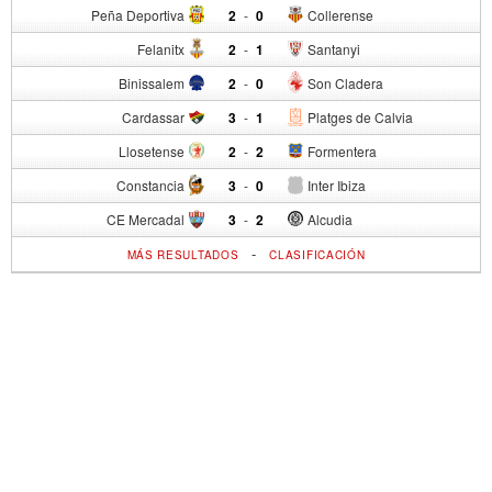
Peña Deportiva
2
-
0
Collerense
Felanitx
2
-
1
Santanyi
Binissalem
2
-
0
Son Cladera
Cardassar
3
-
1
Platges de Calvia
Llosetense
2
-
2
Formentera
Constancia
3
-
0
Inter Ibiza
CE Mercadal
3
-
2
Alcudia
-
MÁS RESULTADOS
CLASIFICACIÓN