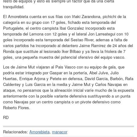
resto de equipos y esto es siempre un factor que da una cierta
tranquilidad.
El Amorebieta cuenta en sus filas con Iñaki Zarandona, pichichi de la
categoría en su grupo con 17 goles, fichado esta temporada del
Portugalete, el centro campista Ibai Gonzalez incorporado esta
temporada del Lemona con 12 goles y el lateral Jon Larreategui con 10
goles incorporado esta temporada del Sestao River, ademas a falta de
varios partidos ha incorporado al delantero Jaime Ramirez de 24 años del
Ronda que sustituie al lesionado Iker Bilbao y ya lleva la friolera de 7
goles, una pequeña muestra del potencial ofensivo del equipo vasco.
Los de Jaime Mut viajaran al Pais Vasco con su equipo de gala, que
podría estar integrado por Gaspar en la portería, Abel Julve, Julio
Huertas, Enrique Arjona y Petete en defensa, David Garcia, Barbón, Rafa
Caldentey y Luis Garcia en la media y Jaime Mut y Carlos Navajas en
ataque, no pensamos que la alineación inicial varíe mucho de la expuesta
anteriormente con la posible variante defensiva sustituyendo a un punta
como Navajas por un centro campista o un pivote defensivo como
Roberto Flores.
RD
Relacionados:
Amorebieta
,
manacor