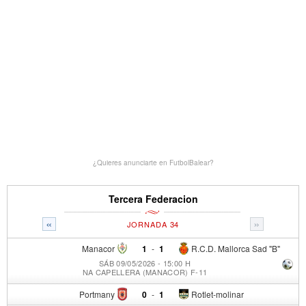
¿Quieres anunciarte en FutbolBalear?
Tercera Federacion
«
»
JORNADA 34
Manacor
1
-
1
R.C.D. Mallorca Sad "B"
SÁB 09/05/2026 - 15:00 H
NA CAPELLERA (MANACOR) F-11
Portmany
0
-
1
Rotlet-molinar