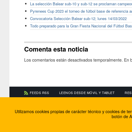
La selección Balear sub-10 y sub-12 se proclaman campeon
Pyrenees Cup 2023 el torneo de fútbol base de referencia a
Convocatoria Selección Balear sub-12; lunes 14/03/2022
Todo preparado para la Gran Fiesta Nacional del Fútbol Ba
Comenta esta noticia
Los comentarios están desactivados temporalmente. En b
FEEDS RSS
LEENOS DESDE MÓVIL Y TABLET
RES
CONTACTA CON NOSOTROS
ACERCA DE NOSOTR
Utilizamos cookies propias de carácter técnico y cookies de t
Información de contacto
El equipo de FútbolBa
botón de A
Anúnciate en FútbolBalear
Soluciones Corporativ
Colabora con nosotros
Canal ético