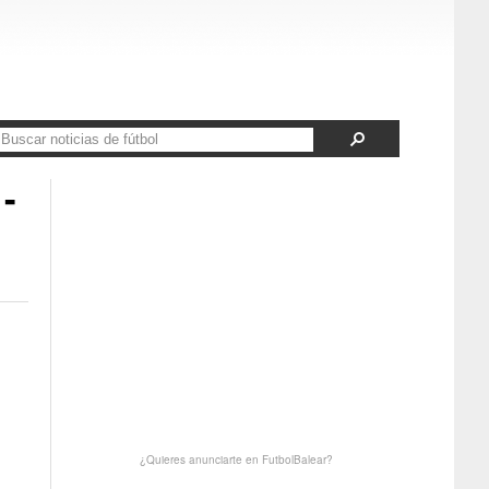
-
¿Quieres anunciarte en FutbolBalear?