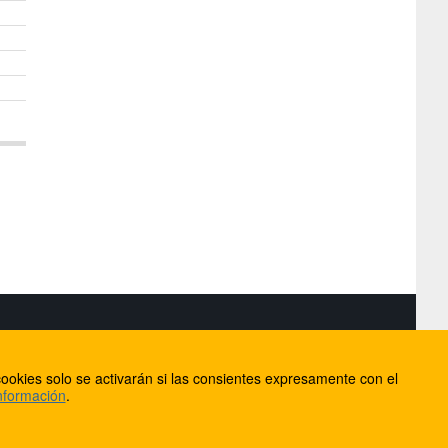
S
ookies solo se activarán si las consientes expresamente con el
lorca
nformación
.
ios