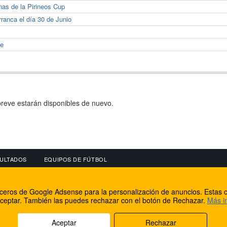
as de la Pirineos Cup
rranca el día 30 de Junio
se
reve estarán disponibles de nuevo.
ULTADOS
EQUIPOS DE FÚTBOL
OS
CONECTA CON NOSOTROS
OTROS SERVICIO
erceros de Google Adsense para la personalización de anuncios. Estas c
lear
Facebook
Internet Rural Mal
ceptar. También las puedes rechazar con el botón de Rechazar.
Más i
as IP
Twitter
Registro de domin
Aceptar
Rechazar