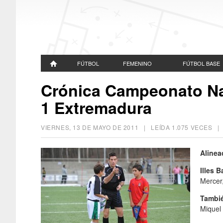
FÚTBOL
FEMENINO
FÚTBOL BASE
Crónica Campeonato Nac
1 Extremadura
VIERNES, 13 DE MAYO DE 2011
| LEÍDA 1.075 VECES 
Alinea
Illes B
Mercer
Tambi
Miquel