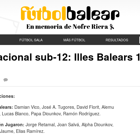
En memoria de Nofre Riera
FÚTBOL SALA
MÁS FÚTBOL
RESULTADOS
ional sub-12: Illes Balears 1
|
ciones:
alears:
Damian Vico, José A. Tugores, David Florit, Alemu
, Lucas Blanco, Papa Diounkov, Ramón Rodríguez.
én Jugaron:
Jorge Retamal, Joan Salvá, Alpha Diounkov,
 Jaume, Elias Ramírez.