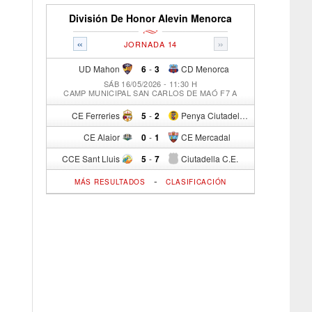
División De Honor Alevin Menorca
«
»
JORNADA 14
UD Mahon
6
-
3
CD Menorca
SÁB 16/05/2026 - 11:30 H
CAMP MUNICIPAL SAN CARLOS DE MAÓ F7 A
CE Ferreries
5
-
2
Penya Ciutadella Esportiva
CE Alaior
0
-
1
CE Mercadal
CCE Sant Lluis
5
-
7
Ciutadella C.E.
-
MÁS RESULTADOS
CLASIFICACIÓN