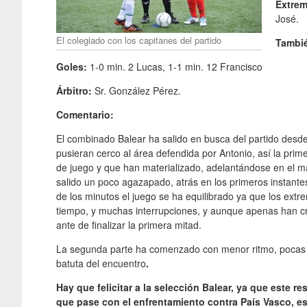
Extrem
José.
El colegiado con los capitanes del partido
Tambié
Goles:
1-0 min. 2 Lucas, 1-1 min. 12 Francisco
Árbitro:
Sr. González Pérez.
Comentario:
El combinado Balear ha salido en busca del partido desde
pusieran cerco al área defendida por Antonio, así la prime
de juego y que han materializado, adelantándose en el m
salido un poco agazapado, atrás en los primeros instantes
de los minutos el juego se ha equilibrado ya que los extr
tiempo, y muchas interrupciones, y aunque apenas han cr
ante de finalizar la primera mitad.
La segunda parte ha comenzado con menor ritmo, pocas ll
batuta del encuentro
.
Hay que felicitar a la selección Balear, ya que este re
que pase con el enfrentamiento contra País Vasco, es