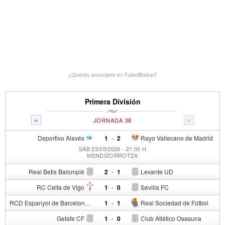
¿Quieres anunciarte en FutbolBalear?
Primera División
«
»
JORNADA 38
Deportivo Alavés
1
-
2
Rayo Vallecano de Madrid
SÁB 23/05/2026 - 21:00 H
MENDIZORROTZA
Real Betis Balompié
2
-
1
Levante UD
RC Celta de Vigo
1
-
0
Sevilla FC
RCD Espanyol de Barcelona
1
-
1
Real Sociedad de Fútbol
Getafe CF
1
-
0
Club Atlético Osasuna