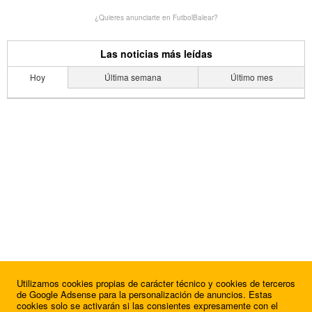
¿Quieres anunciarte en FutbolBalear?
Las noticias más leídas
Hoy
Última semana
Último mes
Utilizamos cookies propias de carácter técnico y cookies de terceros
de Google Adsense para la personalización de anuncios. Estas
cookies solo se activarán si las consientes expresamente con el