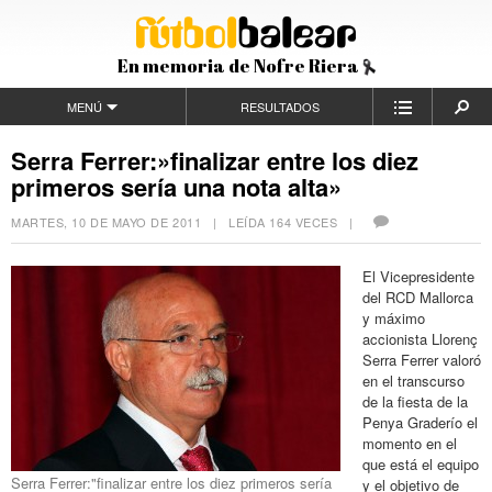
En memoria de Nofre Riera
MENÚ
RESULTADOS
Serra Ferrer:»finalizar entre los diez
primeros sería una nota alta»
MARTES, 10 DE MAYO DE 2011
| LEÍDA 164 VECES |
El Vicepresidente
del RCD Mallorca
y máximo
accionista Llorenç
Serra Ferrer valoró
en el transcurso
de la fiesta de la
Penya Graderío el
momento en el
que está el equipo
Serra Ferrer:"finalizar entre los diez primeros sería
y el objetivo de