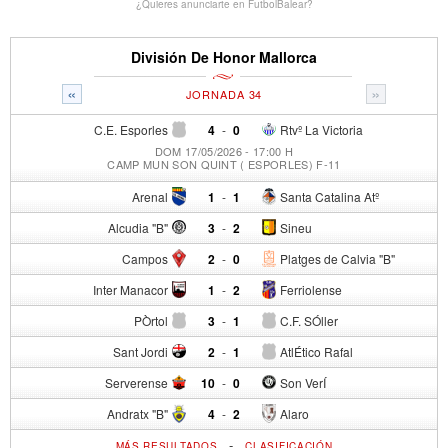
¿Quieres anunciarte en FutbolBalear?
División De Honor Mallorca
«
»
JORNADA 34
C.E. Esporles
4
-
0
Rtvº La Victoria
DOM 17/05/2026 - 17:00 H
CAMP MUN SON QUINT ( ESPORLES) F-11
Arenal
1
-
1
Santa Catalina Atº
Alcudia "B"
3
-
2
Sineu
Campos
2
-
0
Platges de Calvia "B"
Inter Manacor
1
-
2
Ferriolense
PÒrtol
3
-
1
C.F. SÓller
Sant Jordi
2
-
1
AtlÉtico Rafal
Serverense
10
-
0
Son VerÍ
Andratx "B"
4
-
2
Alaro
-
MÁS RESULTADOS
CLASIFICACIÓN