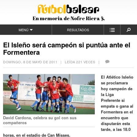
En memoria de Nofre Riera
MENÚ
RESULTADOS
El Isleño será campeón si puntúa ante el
Formentera
DOMINGO, 8 DE MAYO DE 2011
| LEÍDA 221 VECES |
El Atlético Isleño
se proclamara
hoy campeón de
la Liga
Preferente si
empata o gana al
Formentera en el
David Cardona, celebra su gol con sus
encuentro que
compañeros
disputarán esta
tarde, a las 18.0
horas, en el estadio de Can Misses.