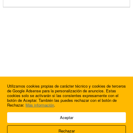
Utilizamos cookies propias de carácter técnico y cookies de terceros
de Google Adsense para la personalización de anuncios. Estas
cookies solo se activarán si las consientes expresamente con el
botón de Aceptar. También las puedes rechazar con el botón de
Rechazar.
Más información
.
© 2009 - 2026 Soluciones Corporativas IP, SL.
Aceptar
Todos los derechos reservados.
Rechazar
Aviso legal
Cookies
Acerca de nosotros
Contacto
Anúnciate en