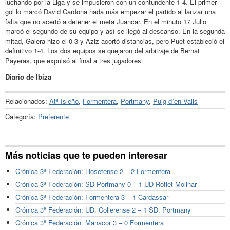
luchando por la Liga y se impusieron con un contundente 1-4. El primer
gol lo marcó David Cardona nada más empezar el partido al lanzar una
falta que no acertó a detener el meta Juancar. En el minuto 17 Julio
marcó el segundo de su equipo y así se llegó al descanso. En la segunda
mitad, Galera hizo el 0-3 y Aziz acortó distancias, pero Puet estableció el
definitivo 1-4. Los dos equipos se quejaron del arbitraje de Bernat
Payeras, que expulsó al final a tres jugadores.
Diario de Ibiza
Relacionados:
Atº Isleño
,
Formentera
,
Portmany
,
Puig d´en Valls
Categoría:
Preferente
Más noticias que te pueden interesar
Crónica 3ª Federación: Llosetense 2 – 2 Formentera
Crónica 3ª Federación: SD Portmany 0 – 1 UD Rotlet Molinar
Crónica 3ª Federación: Formentera 3 – 1 Cardassar
Crónica 3ª Federación: UD. Collerense 2 – 1 SD. Portmany
Crónica 3ª Federación: Manacor 3 – 0 Formentera