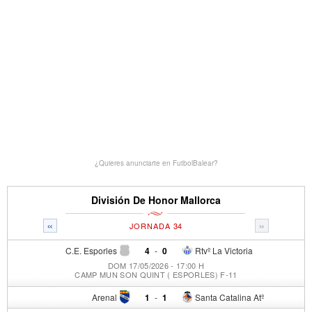
¿Quieres anunciarte en FutbolBalear?
División De Honor Mallorca
«
»
JORNADA 34
C.E. Esporles
4
-
0
Rtvº La Victoria
DOM 17/05/2026 - 17:00 H
CAMP MUN SON QUINT ( ESPORLES) F-11
Arenal
1
-
1
Santa Catalina Atº