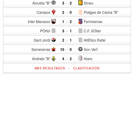
Alcudia "B"
3
-
2
Sineu
Campos
2
-
0
Platges de Calvia "B"
Inter Manacor
1
-
2
Ferriolense
PÒrtol
3
-
1
C.F. SÓller
Sant Jordi
2
-
1
AtlÉtico Rafal
Serverense
10
-
0
Son VerÍ
Andratx "B"
4
-
2
Alaro
-
MÁS RESULTADOS
CLASIFICACIÓN