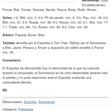
Serverense:
Julià,
Esnaider(Javier),
Pomar, Biel, Tomás, Servera, Nando, Pesca, Borja, Rodri, Álvaro.
Goles:
1-0, Bibi, min. 2; 2-0, Pit de penalti, min. 5; 3-0, Pau, min. 18; 4-0,
Bibi, min. 21; 5-0, Rueda, min. 48; 6-0, Rosse, min. 50; 6-1, Biel, min. 77;
7-1, Frade, min. 85; 7-2, Álvaro, min. 90; 8-2, Cirer, min. 92.
Árbitro:
Payeras Bover. Bien
Tarjetas: a
marilla por el Esporles a Toni Trias, Rafitay por el Serverense
a Biel, Javier, Pesaca y Álvaro y expulsión por doble amarilla a Pomar
min. 45.
Comentario:
El Esporles ha demostrado hoy la efectividad de la que ha carecido
durante la temporada, el Serverense se ha visto desbordado durante todo
el partido y no pudo reaccionar ante el Esporles sufriendo una
contundente derrota.
RD
Relacionados:
Esporles
,
Serverense
Categoría:
Preferente