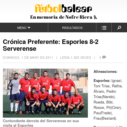
En memoria de Nofre Riera
MENÚ
RESULTADOS
Crónica Preferente: Esporles 8-2
Serverense
DOMINGO, 1 DE MAYO DE 2011
| LEÍDA 1.025 VECES |
3
Alineaciones:
Esporles:
Ignasi,
Toni Trías, Rafita,
Álvaro, Pedro
Trías(Nando),
Rueda, Bibi,
Rosse, Pit(Cirer),
Pau(Frade),
Frau(Bestard).
Contundente derrota del Serverense en sus
visita al Esporles