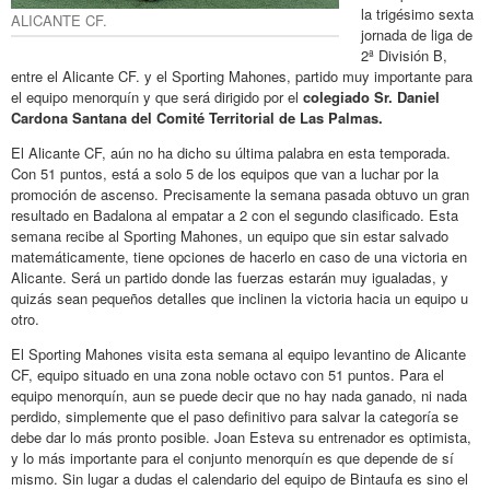
la trigésimo sexta
ALICANTE CF.
jornada de liga de
2ª División B,
entre el Alicante CF. y el Sporting Mahones, partido muy importante para
el equipo menorquín y que será dirigido por el
colegiado Sr. Daniel
Cardona Santana del Comité Territorial de Las Palmas.
El Alicante CF, aún no ha dicho su última palabra en esta temporada.
Con 51 puntos, está a solo 5 de los equipos que van a luchar por la
promoción de ascenso. Precisamente la semana pasada obtuvo un gran
resultado en Badalona al empatar a 2 con el segundo clasificado. Esta
semana recibe al Sporting Mahones, un equipo que sin estar salvado
matemáticamente, tiene opciones de hacerlo en caso de una victoria en
Alicante. Será un partido donde las fuerzas estarán muy igualadas, y
quizás sean pequeños detalles que inclinen la victoria hacia un equipo u
otro.
El Sporting Mahones visita esta semana al equipo levantino de Alicante
CF, equipo situado en una zona noble octavo con 51 puntos. Para el
equipo menorquín, aun se puede decir que no hay nada ganado, ni nada
perdido, simplemente que el paso definitivo para salvar la categoría se
debe dar lo más pronto posible. Joan Esteva su entrenador es optimista,
y lo más importante para el conjunto menorquín es que depende de sí
mismo. Sin lugar a dudas el calendario del equipo de Bintaufa es sino el