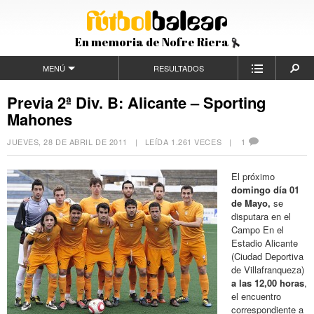
En memoria de Nofre Riera
MENÚ
RESULTADOS
Previa 2ª Div. B: Alicante – Sporting
Mahones
JUEVES, 28 DE ABRIL DE 2011
| LEÍDA 1.261 VECES |
1
El próximo
domingo día 01
de Mayo,
se
disputara en el
Campo En el
Estadio Alicante
(Ciudad Deportiva
de Villafranqueza)
a las 12,00 horas
,
el encuentro
correspondiente a