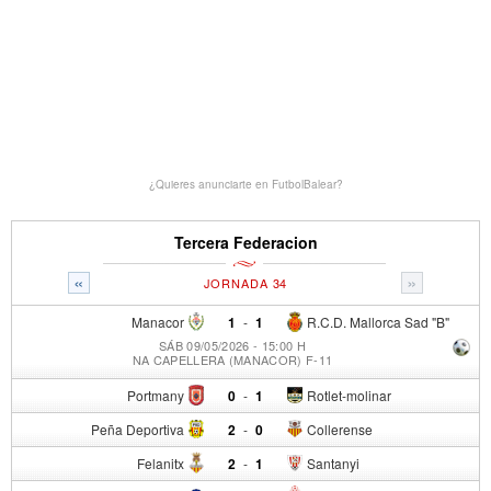
¿Quieres anunciarte en FutbolBalear?
Tercera Federacion
«
»
JORNADA 34
Manacor
1
-
1
R.C.D. Mallorca Sad "B"
SÁB 09/05/2026 - 15:00 H
NA CAPELLERA (MANACOR) F-11
Portmany
0
-
1
Rotlet-molinar
Peña Deportiva
2
-
0
Collerense
Felanitx
2
-
1
Santanyi