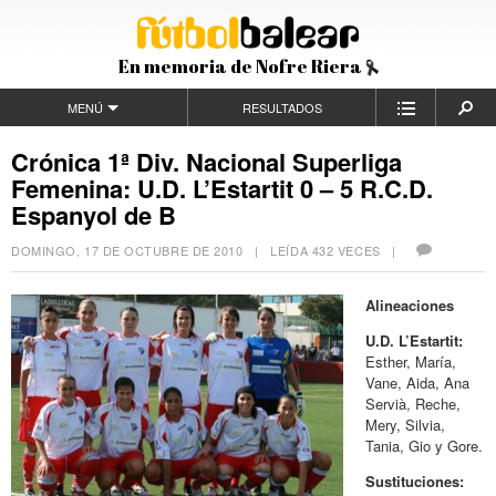
En memoria de Nofre Riera
MENÚ
RESULTADOS
Crónica 1ª Div. Nacional Superliga
Femenina: U.D. L’Estartit 0 – 5 R.C.D.
Espanyol de B
DOMINGO, 17 DE OCTUBRE DE 2010
| LEÍDA 432 VECES |
Alineaciones
U.D. L’Estartit:
Esther, María,
Vane, Aida, Ana
Servià, Reche,
Mery, Silvia,
Tania, Gio y Gore.
Sustituciones: