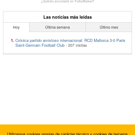
¿Quieres anunciarte en FutbolBalear?
Las noticias más leídas
Hoy
Última semana
Último mes
Crónica partido amistoso internacional: RCD Mallorca 3-0 Paris
Saint-Germain Football Club
- 207 visitas
Utilizamos cookies propias de carácter técnico y cookies de terceros