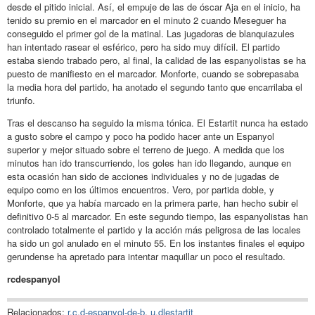
desde el pitido inicial. Así, el empuje de las de óscar Aja en el inicio, ha
tenido su premio en el marcador en el minuto 2 cuando Meseguer ha
conseguido el primer gol de la matinal. Las jugadoras de blanquiazules
han intentado rasear el esférico, pero ha sido muy difícil. El partido
estaba siendo trabado pero, al final, la calidad de las espanyolistas se ha
puesto de manifiesto en el marcador. Monforte, cuando se sobrepasaba
la media hora del partido, ha anotado el segundo tanto que encarrilaba el
triunfo.
Tras el descanso ha seguido la misma tónica. El Estartit nunca ha estado
a gusto sobre el campo y poco ha podido hacer ante un Espanyol
superior y mejor situado sobre el terreno de juego. A medida que los
minutos han ido transcurriendo, los goles han ido llegando, aunque en
esta ocasión han sido de acciones individuales y no de jugadas de
equipo como en los últimos encuentros. Vero, por partida doble, y
Monforte, que ya había marcado en la primera parte, han hecho subir el
definitivo 0-5 al marcador. En este segundo tiempo, las espanyolistas han
controlado totalmente el partido y la acción más peligrosa de las locales
ha sido un gol anulado en el minuto 55. En los instantes finales el equipo
gerundense ha apretado para intentar maquillar un poco el resultado.
rcdespanyol
Relacionados:
r.c.d-espanyol-de-b
,
u.dlestartit