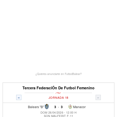
¿Quieres anunciarte en FutbolBalear?
Tercera FederaciÓn De Futbol Femenino
«
»
JORNADA 18
Balears "B"
3
-
3
Manacor
DOM 26/04/2026 - 12:00 H
SON MALFERIT F-11