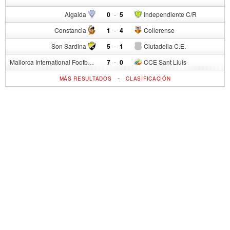
Algaida
0
-
5
Independiente C/R
Constancia
1
-
4
Collerense
Son Sardina
5
-
1
Ciutadella C.E.
Mallorca International Football Club del S.p.
7
-
0
CCE Sant Lluis
-
MÁS RESULTADOS
CLASIFICACIÓN