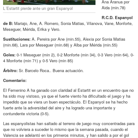
Ana Aranua por
Aida (min.78)
L´Estartit pierde ante un gran Espanyol
R.C.D. Espanyol
de B:
Mariajo, Ane, A. Romero, Sonia Matias, Vilanova, Vane, Monforte,
Meseguer, Mérida, Erika y Vero.
Sustituciones:
A. Pereira por Ane (min.55), Alexia por Sonia Matias
(min.68), Lara por Meseguer (min.68) y Alba por Mérida (min.55)
Goles:
0-1 Meseguer (min 2), 0-2 Monforte (min 34), 0-3 Vero (min 64), 0-
4 Monforte (min 71) y 0-5 Vero (min 85)
Árbitro:
Sr. Barcelo Roca.. Buena actuación.
Comentario:
El Femenino A ha ganado con claridad al Estartit en un encuentro que no
ha sido muy vistoso, ya que el fuerte viento ha dificultado el juego y ha
impedido que se viera un buen espectáculo. El Espanyol se ha hecho
fuerte ante la adversidad del aire y ha logrado una importante y
contundente victoria (0-5).
Las espanyolistas han saltado al terreno de juego muy concentradas para
que no volviera a suceder lo mismo que la semana pasada, cuando el
Valencia se adelantó en los primeros minutos, y han salido a por el gol