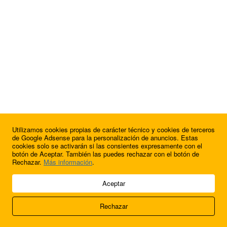
Utilizamos cookies propias de carácter técnico y cookies de terceros
de Google Adsense para la personalización de anuncios. Estas
cookies solo se activarán si las consientes expresamente con el
botón de Aceptar. También las puedes rechazar con el botón de
Rechazar.
Más información
.
© 2009 - 2026 Soluciones Corporativas IP, SL.
Aceptar
Todos los derechos reservados.
Rechazar
Aviso legal
Cookies
Acerca de nosotros
Contacto
Anúnciate en
FútbolBalear