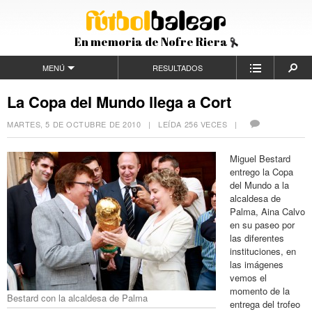
En memoria de Nofre Riera
MENÚ
RESULTADOS
La Copa del Mundo llega a Cort
MARTES, 5 DE OCTUBRE DE 2010
| LEÍDA 256 VECES |
Miguel Bestard
entrego la Copa
del Mundo a la
alcaldesa de
Palma, Aina Calvo
en su paseo por
las diferentes
instituciones, en
las imágenes
vemos el
momento de la
Bestard con la alcaldesa de Palma
entrega del trofeo