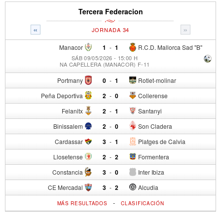
Tercera Federacion
«
»
JORNADA 34
Manacor
1
-
1
R.C.D. Mallorca Sad "B"
SÁB 09/05/2026 - 15:00 H
NA CAPELLERA (MANACOR) F-11
Portmany
0
-
1
Rotlet-molinar
Peña Deportiva
2
-
0
Collerense
Felanitx
2
-
1
Santanyi
Binissalem
2
-
0
Son Cladera
Cardassar
3
-
1
Platges de Calvia
Llosetense
2
-
2
Formentera
Constancia
3
-
0
Inter Ibiza
CE Mercadal
3
-
2
Alcudia
-
MÁS RESULTADOS
CLASIFICACIÓN