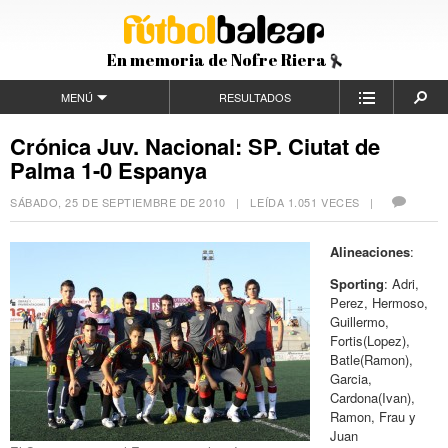
En memoria de Nofre Riera
MENÚ
RESULTADOS
Crónica Juv. Nacional: SP. Ciutat de
Palma 1-0 Espanya
SÁBADO, 25 DE SEPTIEMBRE DE 2010
| LEÍDA 1.051 VECES |
Alineaciones
:
Sporting
: Adri,
Perez, Hermoso,
Guillermo,
Fortis(Lopez),
Batle(Ramon),
Garcia,
Cardona(Ivan),
Ramon, Frau y
Juan