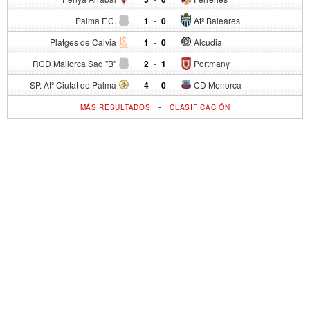
Palma F.C.
1
-
0
Atº Baleares
Platges de Calvia
1
-
0
Alcudia
RCD Mallorca Sad "B"
2
-
1
Portmany
SP. Atº Ciutat de Palma
4
-
0
CD Menorca
-
MÁS RESULTADOS
CLASIFICACIÓN