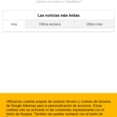
¿Quieres anunciarte en FutbolBalear?
Las noticias más leídas
Hoy
Última semana
Último mes
Utilizamos cookies propias de carácter técnico y cookies de terceros
de Google Adsense para la personalización de anuncios. Estas
cookies solo se activarán si las consientes expresamente con el
botón de Aceptar. También las puedes rechazar con el botón de