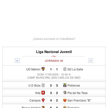
¿Quieres anunciarte en FutbolBalear?
Liga Nacional Juvenil
«
»
JORNADA 34
UD Mahon
1
-
1
SD La Salle
DOM 17/05/2026 - 12:00 H
CAMP MUNICIPAL SAN CARLOS DE MAÓ
U D Ibiza
2
-
3
Poblense
Arta
3
-
2
Pla de Na Tesa
Campos
4
-
2
San Francisco "B"
Penya Arrabal
5
-
0
Ferreries