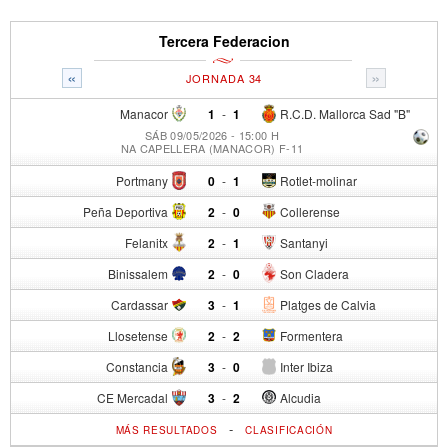
Tercera Federacion
«
»
JORNADA 34
Manacor
1
-
1
R.C.D. Mallorca Sad "B"
SÁB 09/05/2026 - 15:00 H
NA CAPELLERA (MANACOR) F-11
Portmany
0
-
1
Rotlet-molinar
Peña Deportiva
2
-
0
Collerense
Felanitx
2
-
1
Santanyi
Binissalem
2
-
0
Son Cladera
Cardassar
3
-
1
Platges de Calvia
Llosetense
2
-
2
Formentera
Constancia
3
-
0
Inter Ibiza
CE Mercadal
3
-
2
Alcudia
-
MÁS RESULTADOS
CLASIFICACIÓN