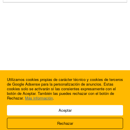
Utilizamos cookies propias de carácter técnico y cookies de terceros
de Google Adsense para la personalización de anuncios. Estas
cookies solo se activarán si las consientes expresamente con el
botón de Aceptar. También las puedes rechazar con el botón de
Rechazar.
Más información
.
© 2009 - 2026 Soluciones Corporativas IP, SL.
Aceptar
Todos los derechos reservados.
Rechazar
Aviso legal
Cookies
Acerca de nosotros
Contacto
Anúnciate en
FútbolBalear