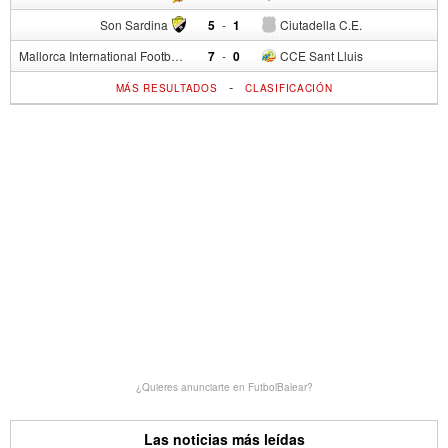
Son Sardina
5
-
1
Ciutadella C.E.
Mallorca International Football Club del S.p.
7
-
0
CCE Sant Lluis
-
MÁS RESULTADOS
CLASIFICACIÓN
¿Quieres anunciarte en FutbolBalear?
Las noticias más leídas