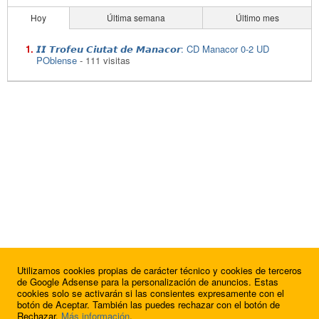
Hoy
Última semana
Último mes
𝙄𝙄 𝙏𝙧𝙤𝙛𝙚𝙪 𝘾𝙞𝙪𝙩𝙖𝙩 𝙙𝙚 𝙈𝙖𝙣𝙖𝙘𝙤𝙧: CD Manacor 0-2 UD
POblense
- 111 visitas
Utilizamos cookies propias de carácter técnico y cookies de terceros
de Google Adsense para la personalización de anuncios. Estas
cookies solo se activarán si las consientes expresamente con el
botón de Aceptar. También las puedes rechazar con el botón de
Rechazar.
Más información
.