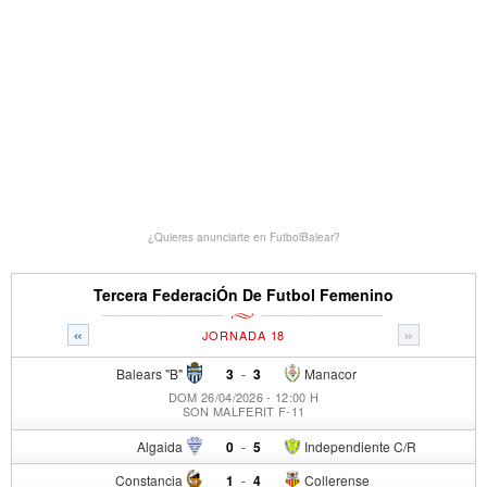
¿Quieres anunciarte en FutbolBalear?
Tercera FederaciÓn De Futbol Femenino
«
»
JORNADA 18
Balears "B"
3
-
3
Manacor
DOM 26/04/2026 - 12:00 H
SON MALFERIT F-11
Algaida
0
-
5
Independiente C/R
Constancia
1
-
4
Collerense