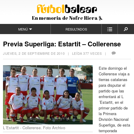
En memoria de Nofre Riera
MENÚ
RESULTADOS
Previa Superliga: Estartit – Collerense
JUEVES, 2 DE SEPTIEMBRE DE 2010
| LEÍDA 377 VECES |
Este domingo el
Collerense viaja a
tierras catalanas
para disputar el
partido que las
enfrentará al L
´Estartit, en el
primer partido de
la Primera
División Nacional
Superliga, de esta
L´Estartit - Collerense. Foto Archivo
temporada