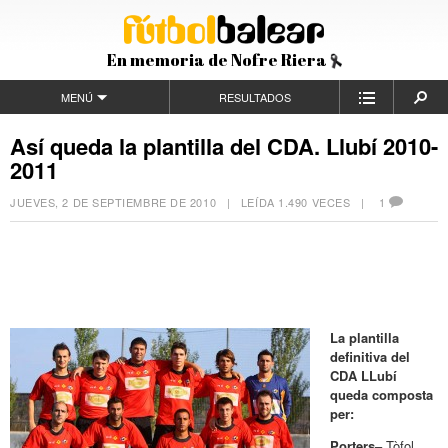
En memoria de Nofre Riera
MENÚ
RESULTADOS
Así queda la plantilla del CDA. Llubí 2010-
2011
JUEVES, 2 DE SEPTIEMBRE DE 2010
| LEÍDA 1.490 VECES |
1
La plantilla
definitiva del
CDA LLubí
queda composta
per:
Porters
– Tòfol