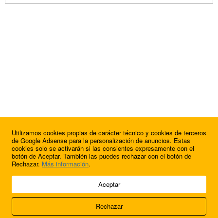
Utilizamos cookies propias de carácter técnico y cookies de terceros
de Google Adsense para la personalización de anuncios. Estas
cookies solo se activarán si las consientes expresamente con el
botón de Aceptar. También las puedes rechazar con el botón de
Rechazar.
Más información
.
© 2009 - 2026 Soluciones Corporativas IP, SL.
Aceptar
Todos los derechos reservados.
Rechazar
Aviso legal
Cookies
Acerca de nosotros
Contacto
Anúnciate en
FútbolBalear