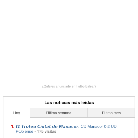
¿Quieres anunciarte en FutbolBalear?
Las noticias más leídas
Hoy
Última semana
Último mes
𝙄𝙄 𝙏𝙧𝙤𝙛𝙚𝙪 𝘾𝙞𝙪𝙩𝙖𝙩 𝙙𝙚 𝙈𝙖𝙣𝙖𝙘𝙤𝙧: CD Manacor 0-2 UD
POblense
- 175 visitas