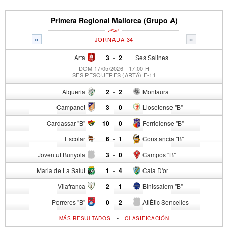
Primera Regional Mallorca (Grupo A)
«
»
JORNADA 34
Arta
3
-
2
Ses Salines
DOM 17/05/2026 - 17:00 H
SES PESQUERES (ARTÁ) F-11
Alqueria
2
-
2
Montaura
Campanet
3
-
0
Llosetense "B"
Cardassar "B"
10
-
0
Ferriolense "B"
Escolar
6
-
1
Constancia "B"
Joventut Bunyola
3
-
0
Campos "B"
Maria de La Salut
1
-
4
Cala D'or
Vilafranca
2
-
1
Binissalem "B"
Porreres "B"
0
-
2
AtlÈtic Sencelles
-
MÁS RESULTADOS
CLASIFICACIÓN