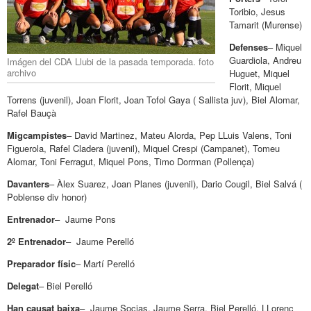
Toribio, Jesus
Tamarit (Murense)
Defenses
– Miquel
Guardiola, Andreu
Imágen del CDA Llubi de la pasada temporada. foto
archivo
Huguet, Miquel
Florit, Miquel
Torrens (juvenil), Joan Florit, Joan Tofol Gaya ( Sallista juv), Biel Alomar,
Rafel Bauçà
Migcampistes
– David Martinez, Mateu Alorda, Pep LLuis Valens, Toni
Figuerola, Rafel Cladera (juvenil), Miquel Crespi (Campanet), Tomeu
Alomar, Toni Ferragut, Miquel Pons, Timo Dorrman (Pollença)
Davanters
– Àlex Suarez, Joan Planes (juvenil), Dario Cougil, Biel Salvá (
Poblense div honor)
Entrenador
– Jaume Pons
2º Entrenador
– Jaume Perelló
Preparador físic
– Martí Perelló
Delegat
– Biel Perelló
Han causat baixa
– Jaume Socias, Jaume Serra, Biel Perelló, LLorenç