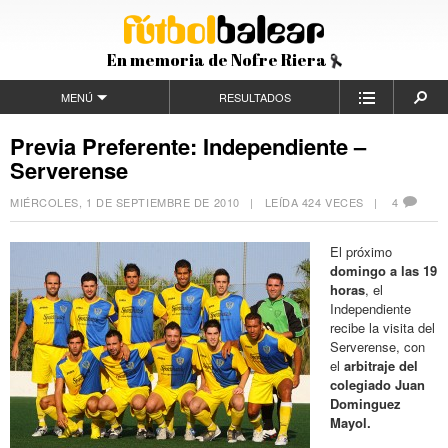
En memoria de Nofre Riera
MENÚ
RESULTADOS
Previa Preferente: Independiente –
Serverense
MIÉRCOLES, 1 DE SEPTIEMBRE DE 2010
| LEÍDA 424 VECES |
4
El próximo
domingo a las 19
horas
, el
Independiente
recibe la visita del
Serverense, con
el
arbitraje del
colegiado Juan
Dominguez
Mayol.