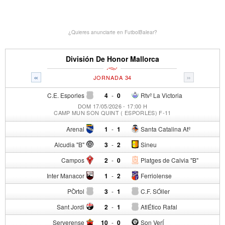
¿Quieres anunciarte en FutbolBalear?
División De Honor Mallorca
«
»
JORNADA 34
C.E. Esporles
4
-
0
Rtvº La Victoria
DOM 17/05/2026 - 17:00 H
CAMP MUN SON QUINT ( ESPORLES) F-11
Arenal
1
-
1
Santa Catalina Atº
Alcudia "B"
3
-
2
Sineu
Campos
2
-
0
Platges de Calvia "B"
Inter Manacor
1
-
2
Ferriolense
PÒrtol
3
-
1
C.F. SÓller
Sant Jordi
2
-
1
AtlÉtico Rafal
Serverense
10
-
0
Son VerÍ