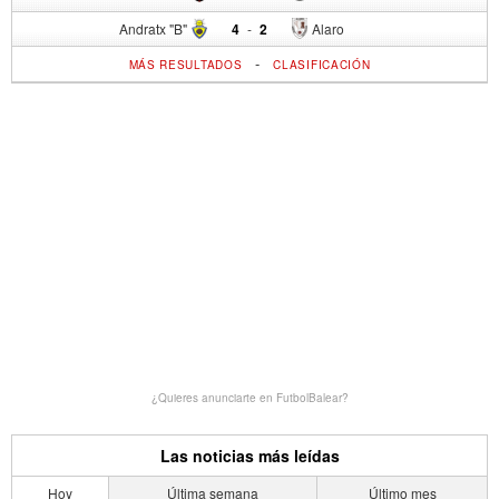
Andratx "B"
4
-
2
Alaro
-
MÁS RESULTADOS
CLASIFICACIÓN
¿Quieres anunciarte en FutbolBalear?
Las noticias más leídas
Hoy
Última semana
Último mes