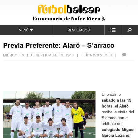
En memoria de Nofre Riera
MENÚ
RESULTADOS
Previa Preferente: Alaró – S’arraco
MIÉRCOLES, 1 DE SEPTIEMBRE DE 2010
| LEÍDA 279 VECES |
El próximo
sábado a las 19
horas
, el Alaró
recibe la visita del
S’arraco con el
arbitraje del
colegiado Miguel
García Lozano.