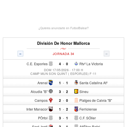
¿Quieres anunciarte en FutbolBalear?
División De Honor Mallorca
«
»
JORNADA 34
C.E. Esporles
4
-
0
Rtvº La Victoria
DOM 17/05/2026 - 17:00 H
CAMP MUN SON QUINT ( ESPORLES) F-11
Arenal
1
-
1
Santa Catalina Atº
Alcudia "B"
3
-
2
Sineu
Campos
2
-
0
Platges de Calvia "B"
Inter Manacor
1
-
2
Ferriolense
PÒrtol
3
-
1
C.F. SÓller
Sant Jordi
2
-
1
AtlÉtico Rafal