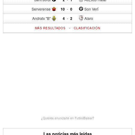
Serverense
10
-
0
Son VerÍ
Andratx "B"
4
-
2
Alaro
-
MÁS RESULTADOS
CLASIFICACIÓN
¿Quieres anunciarte en FutbolBalear?
Las noticias más leídas