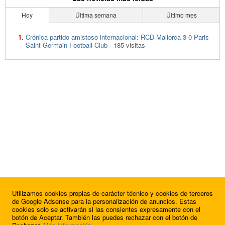
Hoy
Última semana
Último mes
Crónica partido amistoso internacional: RCD Mallorca 3-0 Paris
Saint-Germain Football Club
- 185 visitas
Utilizamos cookies propias de carácter técnico y cookies de terceros
de Google Adsense para la personalización de anuncios. Estas
cookies solo se activarán si las consientes expresamente con el
botón de Aceptar. También las puedes rechazar con el botón de